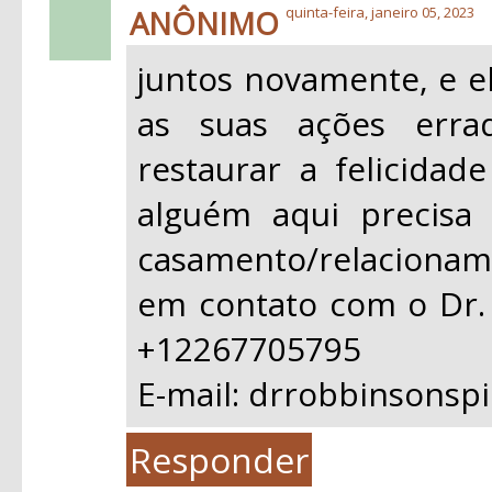
ANÔNIMO
quinta-feira, janeiro 05, 2023
juntos novamente, e e
as suas ações erra
restaurar a felicidad
alguém aqui precisa
casamento/relacioname
em contato com o Dr.
+12267705795
E-mail: drrobbinsons
Responder