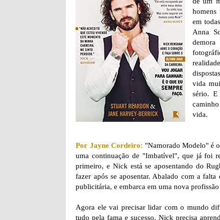
de um m
homens 
em todas
Anna Sc
demora 
fotográf
realidad
disposta
vida mui
sério. E
caminho 
vida.
Por Jayne Cordeiro:
"Namorado Modelo" é o s
uma continuação de "Imbatível", que já foi 
primeiro, e Nick está se aposentando do Rugb
fazer após se aposentar. Abalado com a falt
publicitária, e embarca em uma nova profissã
Agora ele vai precisar lidar com o mundo dif
tudo pela fama e sucesso. Nick precisa aprende