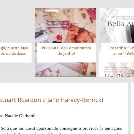
gá]: Saint Seiya
#PROMO Top Comentarista
Resenha: "Um
iros do Zodíaco
de Junho!
amor" (Bell
tuart Reardon e Jane Harvey-Berrick)
o:
Natalie Gerhardt
Será que um casal apaixonado consegue sobreviver às tentações