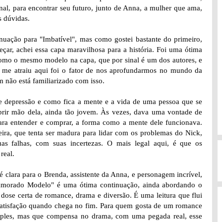
onal, para encontrar seu futuro, junto de Anna, a mulher que ama,
s dúvidas.
nuação para "Imbatível", mas como gostei bastante do primeiro,
çar, achei essa capa maravilhosa para a história. Foi uma ótima
como o mesmo modelo na capa, que por sinal é um dos autores, e
me atraiu aqui foi o fator de nos aprofundarmos no mundo da
 não está familiarizado com isso.
e depressão e como fica a mente e a vida de uma pessoa que se
abrir mão dela, ainda tão jovem. Às vezes, dava uma vontade de
ra entender e comprar, a forma como a mente dele funcionava.
eira, que tenta ser madura para lidar com os problemas do Nick,
 falhas, com suas incertezas. O mais legal aqui, é que os
real.
 clara para o Brenda, assistente da Anna, e personagem incrível,
amorado Modelo" é uma ótima continuação, ainda abordando o
dose certa de romance, drama e diversão. É uma leitura que flui
 satisfação quando chega no fim. Para quem gosta de um romance
mples, mas que compensa no drama, com uma pegada real, esse