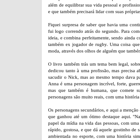
além de equilibrar sua vida pessoal e profissi
e que também precisará lidar com suas própria
Fiquei surpresa de saber que havia uma conti
fui logo correndo atrás do segundo. Para come
ideia, e combina perfeitamente, sendo ainda 
também ex jogador de rugby. Uma coisa que 
moda, através dos olhos de alguém que também
O livro também trás um tema bem legal, sobr
dedicou tanto à uma profissão, mas precisa 
sacudir o Nick, mas ao mesmo tempo dava pa
Anna é uma personagem incrível, forte, guerr
mas que também é humana, que comete suas
personagens são muito reais, com uma história 
Os personagens secundários, e aqui a menção é
que ganhou até um ótimo destaque aqui. "N
papel da mídia na vida das pessoas, com uma 
rápido, gostosa, e que dá aquele gostinho de
ambientada no esporte, com uma história si