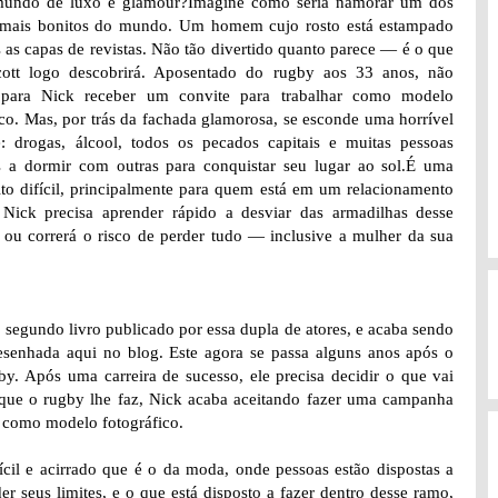
undo de luxo e glamour?Imagine como seria namorar um dos
mais bonitos do mundo. Um homem cujo rosto está estampado
 as capas de revistas. Não tão divertido quanto parece ― é o que
ott logo descobrirá. Aposentado do rugby aos 33 anos, não
para Nick receber um convite para trabalhar como modelo
ico. Mas, por trás da fachada glamorosa, se esconde uma horrível
e: drogas, álcool, todos os pecados capitais e muitas pessoas
s a dormir com outras para conquistar seu lugar ao sol.É uma
to difícil, principalmente para quem está em um relacionamento
 Nick precisa aprender rápido a desviar das armadilhas desse
ou correrá o risco de perder tudo ― inclusive a mulher da sua
egundo livro publicado por essa dupla de atores, e acaba sendo
resenhada aqui no blog. Este agora se passa alguns anos após o
y. Após uma carreira de sucesso, ele precisa decidir o que vai
a que o rugby lhe faz, Nick acaba aceitando fazer uma campanha
o como modelo fotográfico.
ícil e acirrado que é o da moda, onde pessoas estão dispostas a
r seus limites, e o que está disposto a fazer dentro desse ramo,