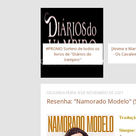
#PROMO Sorteio de todos os
[Anime e Man
livros de "Diários do
- Os Cavale
Vampiro"
SEGUNDA-FEIRA, 8 DE NOVEMBRO DE 2021
Resenha: "Namorado Modelo" (S
Traduçã
Sinopse: