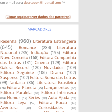
um e-mail para
dear.book@hotmail.com
^^
[Clique aqui para ver dados dos parceiros]
MARCADORES
(960)
Resenha
Literatura Estrangeira
(645)
Romance
(284)
Literatura
Nacional
(235)
Indicação
(195)
Editora
Novo Conceito
(168)
Editora Companhia
das Letras
(131)
Cinema
(129)
Editora
Galera Record
(120)
Novidades
(109)
Editora Seguinte
(106)
Drama
(102)
Suspense
(102)
Editora Suma das Letras
(99)
fantasia
(86)
Literatura Brasileira
Editora Planeta
Lançamentos
(76)
(75)
(66)
Editora Paralela
Editora Intrinseca
(65)
Humor
Séries
Auto-Ajuda
(64)
(57)
(56)
(55)
Editora Leya
Editora Rocco
(52)
(49)
Aventura
Curiosidades
(46)
(45)