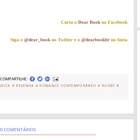
Curta o
Dear Book
no Facebook
Siga o
@dear_book
no Twitter e o
@dearbookbr
no Insta
COMPARTILHE:
RRICK
# RESENHA
# ROMANCE CONTEMPORÂNEO
# RUGBY
#
0 COMENTÁRIOS