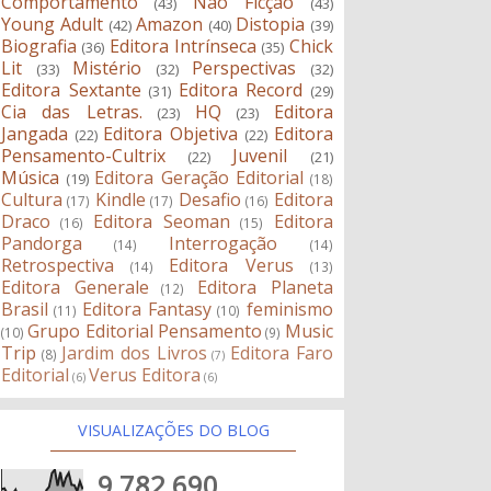
Comportamento
Não Ficção
(43)
(43)
Young Adult
Amazon
Distopia
(42)
(40)
(39)
Biografia
Editora Intrínseca
Chick
(36)
(35)
Lit
Mistério
Perspectivas
(33)
(32)
(32)
Editora Sextante
Editora Record
(31)
(29)
Cia das Letras.
HQ
Editora
(23)
(23)
Jangada
Editora Objetiva
Editora
(22)
(22)
Pensamento-Cultrix
Juvenil
(22)
(21)
Música
Editora Geração Editorial
(19)
(18)
Cultura
Kindle
Desafio
Editora
(17)
(17)
(16)
Draco
Editora Seoman
Editora
(16)
(15)
Pandorga
Interrogação
(14)
(14)
Retrospectiva
Editora Verus
(14)
(13)
Editora Generale
Editora Planeta
(12)
Brasil
Editora Fantasy
feminismo
(11)
(10)
Grupo Editorial Pensamento
Music
(10)
(9)
Trip
Jardim dos Livros
Editora Faro
(8)
(7)
Editorial
Verus Editora
(6)
(6)
VISUALIZAÇÕES DO BLOG
9,782,690