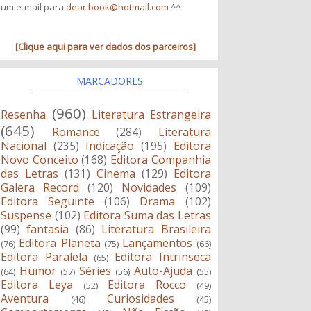
um e-mail para
dear.book@hotmail.com
^^
[Clique aqui para ver dados dos parceiros]
MARCADORES
(960)
Resenha
Literatura Estrangeira
(645)
Romance
(284)
Literatura
Nacional
(235)
Indicação
(195)
Editora
Novo Conceito
(168)
Editora Companhia
das Letras
(131)
Cinema
(129)
Editora
Galera Record
(120)
Novidades
(109)
Editora Seguinte
(106)
Drama
(102)
Suspense
(102)
Editora Suma das Letras
(99)
fantasia
(86)
Literatura Brasileira
Editora Planeta
Lançamentos
(76)
(75)
(66)
Editora Paralela
Editora Intrinseca
(65)
Humor
Séries
Auto-Ajuda
(64)
(57)
(56)
(55)
Editora Leya
Editora Rocco
(52)
(49)
Aventura
Curiosidades
(46)
(45)