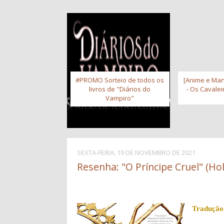
#PROMO Sorteio de todos os
[Anime e Man
livros de "Diários do
- Os Cavale
Vampiro"
SEXTA-FEIRA, 19 DE NOVEMBRO DE 2021
Resenha: "O Príncipe Cruel" (Hol
Tradução