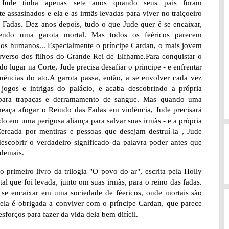
Jude tinha apenas sete anos quando seus pais foram
e assasinados e ela e as irmãs levadas para viver no traiçoeiro
 Fadas. Dez anos depois, tudo o que Jude quer é se encaixar,
ndo uma garota mortal. Mas todos os feéricos parecem
 os humanos... Especialmente o príncipe Cardan, o mais jovem
rverso dos filhos do Grande Rei de Elfhame.Para conquistar o
do lugar na Corte, Jude precisa desafiar o príncipe - e enfrentar
uências do ato.A garota passa, então, a se envolver cada vez
jogos e intrigas do palácio, e acaba descobrindo a própria
para trapaças e derramamento de sangue. Mas quando uma
meaça afogar o Reindo das Fadas em violência, Jude precisará
udo em uma perigosa aliança para salvar suas irmãs - e a própria
ercada por mentiras e pessoas que desejam destruí-la , Jude
descobrir o verdadeiro significado da palavra poder antes que
 demais.
 primeiro livro da trilogia "O povo do ar", escrita pela Holly
al que foi levada, junto om suas irmãs, para o reino das fadas.
o se encaixar em uma sociedade de féericos, onde mortais são
ela é obrigada a conviver com o príncipe Cardan, que parece
sforços para fazer da vida dela bem difícil.