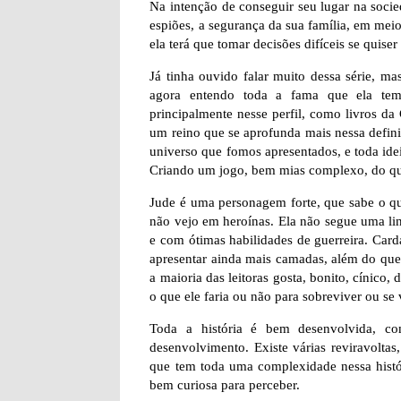
Na intenção de conseguir seu lugar na socied
espiões, a segurança da sua família, em meio
ela terá que tomar decisões difíceis se quiser
Já tinha ouvido falar muito dessa série, ma
agora entendo toda a fama que ela tem.
principalmente nesse perfil, como livros d
um reino que se aprofunda mais nessa definiç
universo que fomos apresentados, e toda ide
Criando um jogo, bem mias complexo, do que
Jude é uma personagem forte, que sabe o q
não vejo em heroínas. Ela não segue uma lin
e com ótimas habilidades de guerreira. Card
apresentar ainda mais camadas, além do que
a maioria das leitoras gosta, bonito, cínico,
o que ele faria ou não para sobreviver ou se 
Toda a história é bem desenvolvida, c
desenvolvimento. Existe várias reviravolta
que tem toda uma complexidade nessa históri
bem curiosa para perceber.