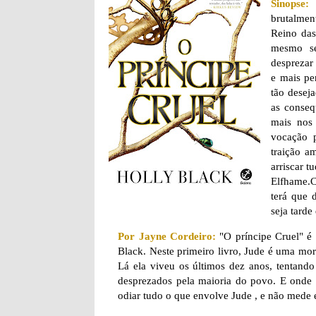
Sinopse:
brutalment
Reino das
mesmo se
desprezar
e mais pe
tão deseja
as conseq
mais nos 
vocação 
traição a
arriscar t
Elfhame.C
terá que 
seja tarde
Por Jayne Cordeiro:
"O príncipe Cruel" é o
Black. Neste primeiro livro, Jude é uma mort
Lá ela viveu os últimos dez anos, tentand
desprezados pela maioria do povo. E onde 
odiar tudo o que envolve Jude , e não mede e