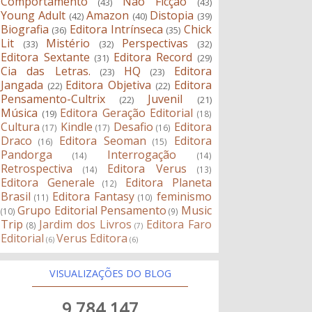
Comportamento
Não Ficção
(43)
(43)
Young Adult
Amazon
Distopia
(42)
(40)
(39)
Biografia
Editora Intrínseca
Chick
(36)
(35)
Lit
Mistério
Perspectivas
(33)
(32)
(32)
Editora Sextante
Editora Record
(31)
(29)
Cia das Letras.
HQ
Editora
(23)
(23)
Jangada
Editora Objetiva
Editora
(22)
(22)
Pensamento-Cultrix
Juvenil
(22)
(21)
Música
Editora Geração Editorial
(19)
(18)
Cultura
Kindle
Desafio
Editora
(17)
(17)
(16)
Draco
Editora Seoman
Editora
(16)
(15)
Pandorga
Interrogação
(14)
(14)
Retrospectiva
Editora Verus
(14)
(13)
Editora Generale
Editora Planeta
(12)
Brasil
Editora Fantasy
feminismo
(11)
(10)
Grupo Editorial Pensamento
Music
(10)
(9)
Trip
Jardim dos Livros
Editora Faro
(8)
(7)
Editorial
Verus Editora
(6)
(6)
VISUALIZAÇÕES DO BLOG
9,784,147