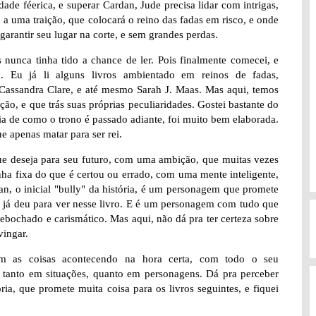
ade féerica, e superar Cardan, Jude precisa lidar com intrigas,
 a uma traição, que colocará o reino das fadas em risco, e onde
 garantir seu lugar na corte, e sem grandes perdas.
s nunca tinha tido a chance de ler. Pois finalmente comecei, e
 Eu já li alguns livros ambientado em reinos de fadas,
a Cassandra Clare, e até mesmo Sarah J. Maas. Mas aqui, temos
ão, e que trás suas próprias peculiaridades. Gostei bastante do
ia de como o trono é passado adiante, foi muito bem elaborada.
 apenas matar para ser rei.
ue deseja para seu futuro, com uma ambição, que muitas vezes
ha fixa do que é certou ou errado, com uma mente inteligente,
an, o inicial "bully" da história, é um personagem que promete
 já deu para ver nesse livro. E é um personagem com tudo que
 debochado e carismático. Mas aqui, não dá pra ter certeza sobre
vingar.
om as coisas acontecendo na hora certa, com todo o seu
s, tanto em situações, quanto em personagens. Dá pra perceber
a, que promete muita coisa para os livros seguintes, e fiquei