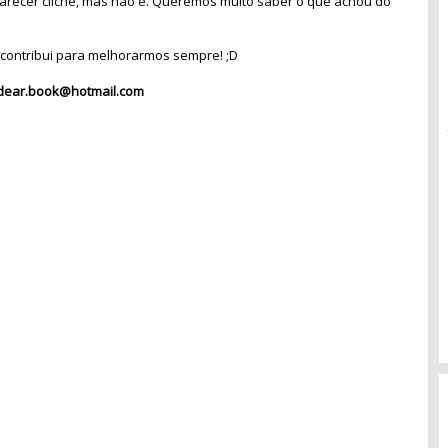
recer clichê, mas não é. Queremos muito saber o que achou do
contribui para melhorarmos sempre! ;D
dear.book@hotmail.com