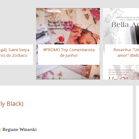
gá]: Saint Seiya
#PROMO Top Comentarista
Resenha: "Um
iros do Zodíaco
de Junho!
amor" (Bell
ly Black)
:
Regiane Winarski