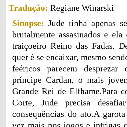
Tradução:
Regiane Winarski
Sinopse:
Jude tinha apenas s
brutalmente assasinados e ela 
traiçoeiro Reino das Fadas. D
quer é se encaixar, mesmo send
feéricos parecem desprezar 
príncipe Cardan, o mais jove
Grande Rei de Elfhame.Para co
Corte, Jude precisa desafia
consequências do ato.A garota 
vez mais nos jogos e intrigas 