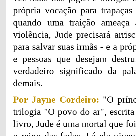
própria vocação para trapaça
quando uma traição ameaça 
violência, Jude precisará arri
para salvar suas irmãs - e a pr
e pessoas que desejam destruí
verdadeiro significado da pal
demais.
Por Jayne Cordeiro:
"O prínc
trilogia "O povo do ar", escrit
livro, Jude é uma mortal que fo
o reino das fadas. Lá ela viveu