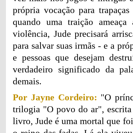
própria vocação para trapaça
quando uma traição ameaça 
violência, Jude precisará arri
para salvar suas irmãs - e a pr
e pessoas que desejam destruí
verdadeiro significado da pal
demais.
Por Jayne Cordeiro:
"O prínc
trilogia "O povo do ar", escrit
livro, Jude é uma mortal que fo
o reino das fadas. Lá ela viveu