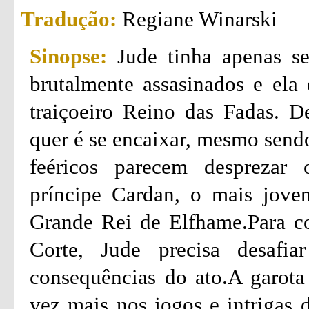
Tradução:
Regiane Winarski
Sinopse:
Jude tinha apenas s
brutalmente assasinados e ela 
traiçoeiro Reino das Fadas. D
quer é se encaixar, mesmo send
feéricos parecem desprezar 
príncipe Cardan, o mais jove
Grande Rei de Elfhame.Para co
Corte, Jude precisa desafia
consequências do ato.A garota 
vez mais nos jogos e intrigas 