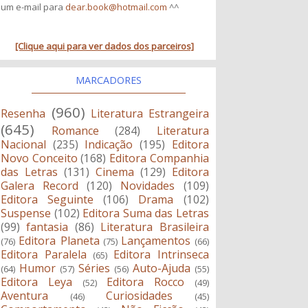
um e-mail para
dear.book@hotmail.com
^^
[Clique aqui para ver dados dos parceiros]
MARCADORES
(960)
Resenha
Literatura Estrangeira
(645)
Romance
(284)
Literatura
Nacional
(235)
Indicação
(195)
Editora
Novo Conceito
(168)
Editora Companhia
das Letras
(131)
Cinema
(129)
Editora
Galera Record
(120)
Novidades
(109)
Editora Seguinte
(106)
Drama
(102)
Suspense
(102)
Editora Suma das Letras
(99)
fantasia
(86)
Literatura Brasileira
Editora Planeta
Lançamentos
(76)
(75)
(66)
Editora Paralela
Editora Intrinseca
(65)
Humor
Séries
Auto-Ajuda
(64)
(57)
(56)
(55)
Editora Leya
Editora Rocco
(52)
(49)
Aventura
Curiosidades
(46)
(45)