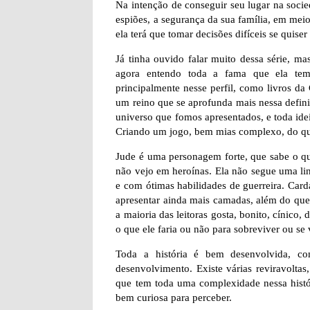
Na intenção de conseguir seu lugar na socied
espiões, a segurança da sua família, em meio
ela terá que tomar decisões difíceis se quiser
Já tinha ouvido falar muito dessa série, ma
agora entendo toda a fama que ela tem.
principalmente nesse perfil, como livros d
um reino que se aprofunda mais nessa definiç
universo que fomos apresentados, e toda ide
Criando um jogo, bem mias complexo, do que
Jude é uma personagem forte, que sabe o q
não vejo em heroínas. Ela não segue uma lin
e com ótimas habilidades de guerreira. Card
apresentar ainda mais camadas, além do que
a maioria das leitoras gosta, bonito, cínico,
o que ele faria ou não para sobreviver ou se 
Toda a história é bem desenvolvida, c
desenvolvimento. Existe várias reviravolta
que tem toda uma complexidade nessa históri
bem curiosa para perceber.