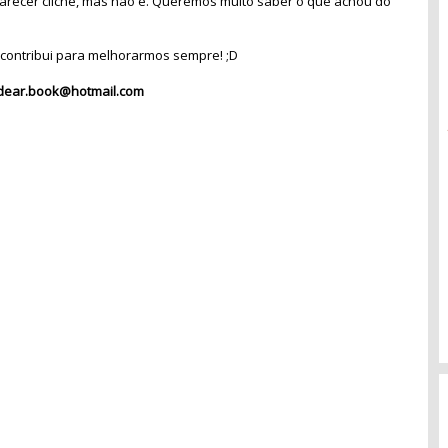
recer clichê, mas não é. Queremos muito saber o que achou do
contribui para melhorarmos sempre! ;D
dear.book@hotmail.com