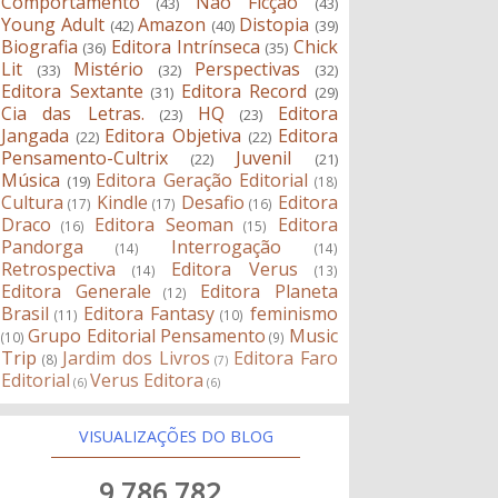
Comportamento
Não Ficção
(43)
(43)
Young Adult
Amazon
Distopia
(42)
(40)
(39)
Biografia
Editora Intrínseca
Chick
(36)
(35)
Lit
Mistério
Perspectivas
(33)
(32)
(32)
Editora Sextante
Editora Record
(31)
(29)
Cia das Letras.
HQ
Editora
(23)
(23)
Jangada
Editora Objetiva
Editora
(22)
(22)
Pensamento-Cultrix
Juvenil
(22)
(21)
Música
Editora Geração Editorial
(19)
(18)
Cultura
Kindle
Desafio
Editora
(17)
(17)
(16)
Draco
Editora Seoman
Editora
(16)
(15)
Pandorga
Interrogação
(14)
(14)
Retrospectiva
Editora Verus
(14)
(13)
Editora Generale
Editora Planeta
(12)
Brasil
Editora Fantasy
feminismo
(11)
(10)
Grupo Editorial Pensamento
Music
(10)
(9)
Trip
Jardim dos Livros
Editora Faro
(8)
(7)
Editorial
Verus Editora
(6)
(6)
VISUALIZAÇÕES DO BLOG
9,786,782