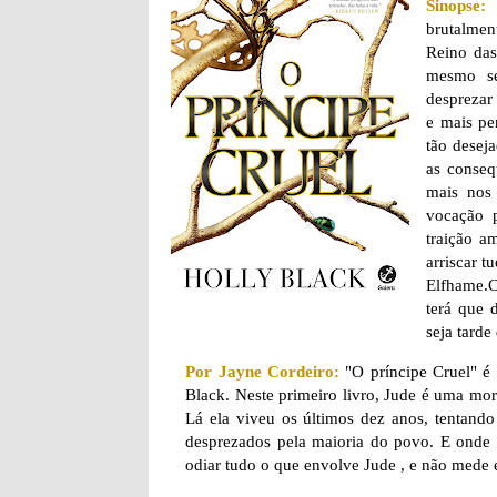
Sinopse:
brutalment
Reino das
mesmo se
desprezar
e mais pe
tão deseja
as conseq
mais nos 
vocação 
traição a
arriscar t
Elfhame.C
terá que 
seja tarde
Por Jayne Cordeiro:
"O príncipe Cruel" é o
Black. Neste primeiro livro, Jude é uma mort
Lá ela viveu os últimos dez anos, tentand
desprezados pela maioria do povo. E onde 
odiar tudo o que envolve Jude , e não mede e