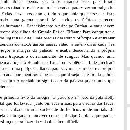
Jude tinha apenas sete anos quando seus pais foram
e assasinados e ela e as irmãs levadas para viver no traiçoeiro
 Fadas. Dez anos depois, tudo o que Jude quer é se encaixar,
ndo uma garota mortal. Mas todos os feéricos parecem
 os humanos... Especialmente o príncipe Cardan, o mais jovem
rverso dos filhos do Grande Rei de Elfhame.Para conquistar o
do lugar na Corte, Jude precisa desafiar o príncipe - e enfrentar
uências do ato.A garota passa, então, a se envolver cada vez
jogos e intrigas do palácio, e acaba descobrindo a própria
para trapaças e derramamento de sangue. Mas quando uma
meaça afogar o Reindo das Fadas em violência, Jude precisará
udo em uma perigosa aliança para salvar suas irmãs - e a própria
ercada por mentiras e pessoas que desejam destruí-la , Jude
descobrir o verdadeiro significado da palavra poder antes que
 demais.
 primeiro livro da trilogia "O povo do ar", escrita pela Holly
al que foi levada, junto om suas irmãs, para o reino das fadas.
o se encaixar em uma sociedade de féericos, onde mortais são
ela é obrigada a conviver com o príncipe Cardan, que parece
sforços para fazer da vida dela bem difícil.