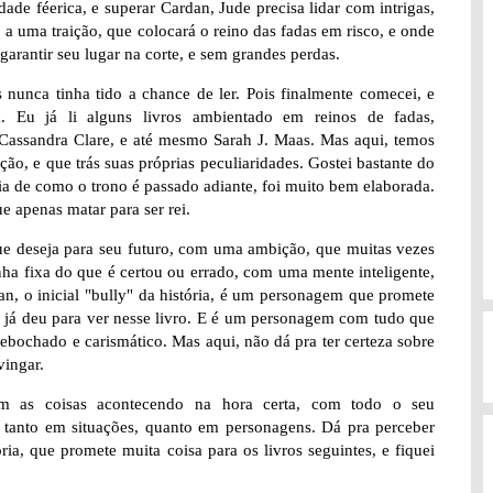
ade féerica, e superar Cardan, Jude precisa lidar com intrigas,
 a uma traição, que colocará o reino das fadas em risco, e onde
 garantir seu lugar na corte, e sem grandes perdas.
s nunca tinha tido a chance de ler. Pois finalmente comecei, e
 Eu já li alguns livros ambientado em reinos de fadas,
a Cassandra Clare, e até mesmo Sarah J. Maas. Mas aqui, temos
ão, e que trás suas próprias peculiaridades. Gostei bastante do
ia de como o trono é passado adiante, foi muito bem elaborada.
 apenas matar para ser rei.
ue deseja para seu futuro, com uma ambição, que muitas vezes
ha fixa do que é certou ou errado, com uma mente inteligente,
an, o inicial "bully" da história, é um personagem que promete
 já deu para ver nesse livro. E é um personagem com tudo que
 debochado e carismático. Mas aqui, não dá pra ter certeza sobre
vingar.
om as coisas acontecendo na hora certa, com todo o seu
s, tanto em situações, quanto em personagens. Dá pra perceber
a, que promete muita coisa para os livros seguintes, e fiquei