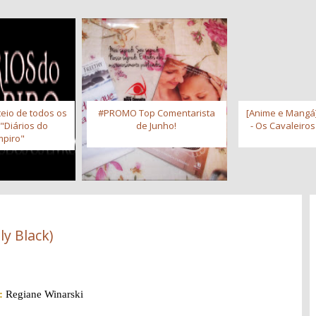
eio de todos os
#PROMO Top Comentarista
[Anime e Mangá]
 "Diários do
de Junho!
- Os Cavaleiro
piro"
ly Black)
:
Regiane Winarski