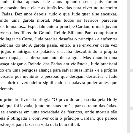
Jude tinha apenas sete anos quando seus pais foram
e assasinados e ela e as irmãs levadas para viver no traiçoeiro
 Fadas. Dez anos depois, tudo o que Jude quer é se encaixar,
ndo uma garota mortal. Mas todos os feéricos parecem
 os humanos... Especialmente o príncipe Cardan, o mais jovem
rverso dos filhos do Grande Rei de Elfhame.Para conquistar o
do lugar na Corte, Jude precisa desafiar o príncipe - e enfrentar
uências do ato.A garota passa, então, a se envolver cada vez
jogos e intrigas do palácio, e acaba descobrindo a própria
para trapaças e derramamento de sangue. Mas quando uma
meaça afogar o Reindo das Fadas em violência, Jude precisará
udo em uma perigosa aliança para salvar suas irmãs - e a própria
ercada por mentiras e pessoas que desejam destruí-la , Jude
descobrir o verdadeiro significado da palavra poder antes que
 demais.
 primeiro livro da trilogia "O povo do ar", escrita pela Holly
al que foi levada, junto om suas irmãs, para o reino das fadas.
o se encaixar em uma sociedade de féericos, onde mortais são
ela é obrigada a conviver com o príncipe Cardan, que parece
sforços para fazer da vida dela bem difícil.