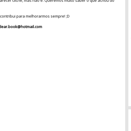
recer clichê, mas não é. Queremos muito saber o que achou do
contribui para melhorarmos sempre! ;D
dear.book@hotmail.com