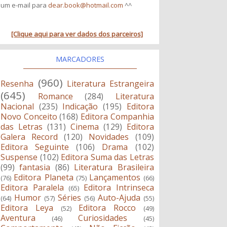
um e-mail para
dear.book@hotmail.com
^^
[Clique aqui para ver dados dos parceiros]
MARCADORES
(960)
Resenha
Literatura Estrangeira
(645)
Romance
(284)
Literatura
Nacional
(235)
Indicação
(195)
Editora
Novo Conceito
(168)
Editora Companhia
das Letras
(131)
Cinema
(129)
Editora
Galera Record
(120)
Novidades
(109)
Editora Seguinte
(106)
Drama
(102)
Suspense
(102)
Editora Suma das Letras
(99)
fantasia
(86)
Literatura Brasileira
Editora Planeta
Lançamentos
(76)
(75)
(66)
Editora Paralela
Editora Intrinseca
(65)
Humor
Séries
Auto-Ajuda
(64)
(57)
(56)
(55)
Editora Leya
Editora Rocco
(52)
(49)
Aventura
Curiosidades
(46)
(45)