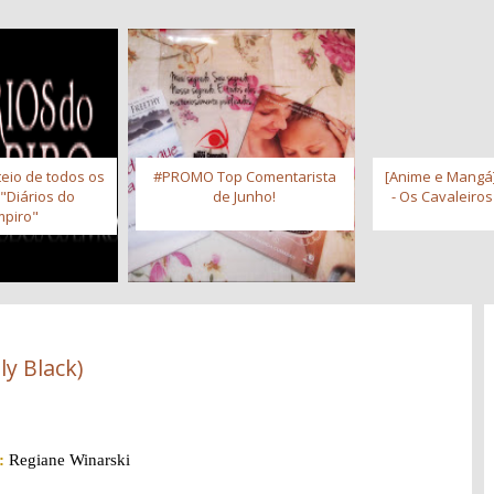
eio de todos os
#PROMO Top Comentarista
[Anime e Mangá]
 "Diários do
de Junho!
- Os Cavaleiro
piro"
ly Black)
:
Regiane Winarski