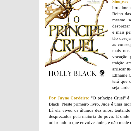
Sinopse:
brutalment
Reino das
mesmo se
desprezar
e mais pe
tão deseja
as conseq
mais nos 
vocação 
traição a
arriscar t
Elfhame.C
terá que 
seja tarde
Por Jayne Cordeiro:
"O príncipe Cruel" é o
Black. Neste primeiro livro, Jude é uma mort
Lá ela viveu os últimos dez anos, tentand
desprezados pela maioria do povo. E onde 
odiar tudo o que envolve Jude , e não mede e