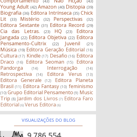
Comportamento
Não Ficção
(43)
(43)
Young Adult
Amazon
Distopia
(42)
(40)
(39)
Biografia
Editora Intrínseca
Chick
(36)
(35)
Lit
Mistério
Perspectivas
(33)
(32)
(32)
Editora Sextante
Editora Record
(31)
(29)
Cia das Letras.
HQ
Editora
(23)
(23)
Jangada
Editora Objetiva
Editora
(22)
(22)
Pensamento-Cultrix
Juvenil
(22)
(21)
Música
Editora Geração Editorial
(19)
(18)
Cultura
Kindle
Desafio
Editora
(17)
(17)
(16)
Draco
Editora Seoman
Editora
(16)
(15)
Pandorga
Interrogação
(14)
(14)
Retrospectiva
Editora Verus
(14)
(13)
Editora Generale
Editora Planeta
(12)
Brasil
Editora Fantasy
feminismo
(11)
(10)
Grupo Editorial Pensamento
Music
(10)
(9)
Trip
Jardim dos Livros
Editora Faro
(8)
(7)
Editorial
Verus Editora
(6)
(6)
VISUALIZAÇÕES DO BLOG
9,786,554