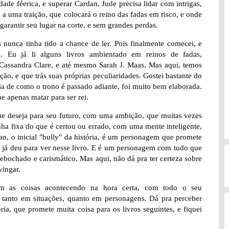
ade féerica, e superar Cardan, Jude precisa lidar com intrigas,
 a uma traição, que colocará o reino das fadas em risco, e onde
 garantir seu lugar na corte, e sem grandes perdas.
s nunca tinha tido a chance de ler. Pois finalmente comecei, e
 Eu já li alguns livros ambientado em reinos de fadas,
a Cassandra Clare, e até mesmo Sarah J. Maas. Mas aqui, temos
ão, e que trás suas próprias peculiaridades. Gostei bastante do
ia de como o trono é passado adiante, foi muito bem elaborada.
 apenas matar para ser rei.
ue deseja para seu futuro, com uma ambição, que muitas vezes
ha fixa do que é certou ou errado, com uma mente inteligente,
an, o inicial "bully" da história, é um personagem que promete
 já deu para ver nesse livro. E é um personagem com tudo que
 debochado e carismático. Mas aqui, não dá pra ter certeza sobre
vingar.
om as coisas acontecendo na hora certa, com todo o seu
s, tanto em situações, quanto em personagens. Dá pra perceber
a, que promete muita coisa para os livros seguintes, e fiquei