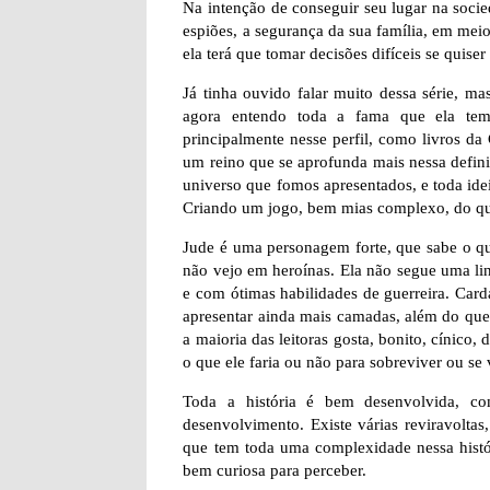
Na intenção de conseguir seu lugar na socied
espiões, a segurança da sua família, em meio
ela terá que tomar decisões difíceis se quiser
Já tinha ouvido falar muito dessa série, ma
agora entendo toda a fama que ela tem.
principalmente nesse perfil, como livros d
um reino que se aprofunda mais nessa definiç
universo que fomos apresentados, e toda ide
Criando um jogo, bem mias complexo, do que
Jude é uma personagem forte, que sabe o q
não vejo em heroínas. Ela não segue uma lin
e com ótimas habilidades de guerreira. Card
apresentar ainda mais camadas, além do que
a maioria das leitoras gosta, bonito, cínico,
o que ele faria ou não para sobreviver ou se 
Toda a história é bem desenvolvida, c
desenvolvimento. Existe várias reviravolta
que tem toda uma complexidade nessa históri
bem curiosa para perceber.