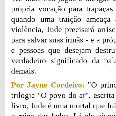
própria vocação para trapaça
quando uma traição ameaça 
violência, Jude precisará arri
para salvar suas irmãs - e a pr
e pessoas que desejam destruí
verdadeiro significado da pal
demais.
Por Jayne Cordeiro:
"O prínc
trilogia "O povo do ar", escrit
livro, Jude é uma mortal que fo
o reino das fadas. Lá ela viveu