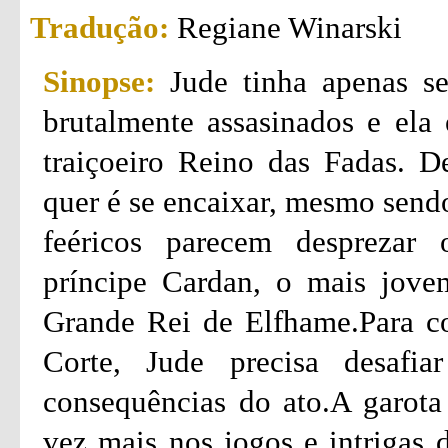
Tradução:
Regiane Winarski
Sinopse:
Jude tinha apenas s
brutalmente assasinados e ela 
traiçoeiro Reino das Fadas. D
quer é se encaixar, mesmo send
feéricos parecem desprezar 
príncipe Cardan, o mais jove
Grande Rei de Elfhame.Para co
Corte, Jude precisa desafia
consequências do ato.A garota 
vez mais nos jogos e intrigas 