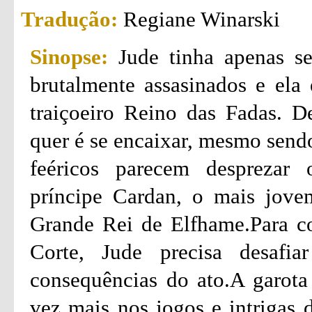
Tradução:
Regiane Winarski
Sinopse:
Jude tinha apenas s
brutalmente assasinados e ela 
traiçoeiro Reino das Fadas. D
quer é se encaixar, mesmo send
feéricos parecem desprezar 
príncipe Cardan, o mais jove
Grande Rei de Elfhame.Para co
Corte, Jude precisa desafia
consequências do ato.A garota 
vez mais nos jogos e intrigas 