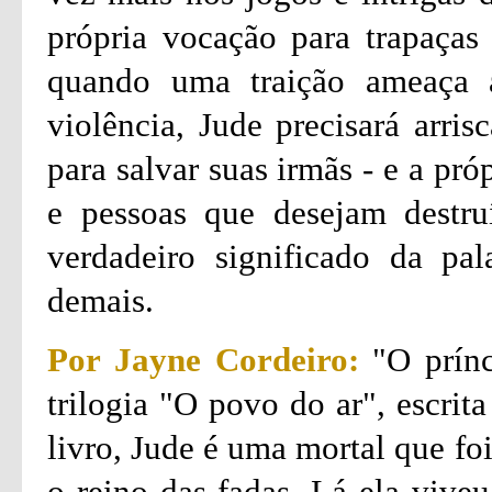
própria vocação para trapaça
quando uma traição ameaça 
violência, Jude precisará arri
para salvar suas irmãs - e a pr
e pessoas que desejam destruí
verdadeiro significado da pal
demais.
Por Jayne Cordeiro:
"O prínc
trilogia "O povo do ar", escrit
livro, Jude é uma mortal que fo
o reino das fadas. Lá ela viveu