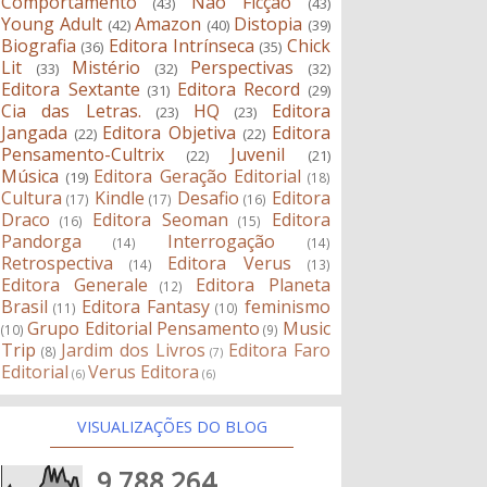
Comportamento
Não Ficção
(43)
(43)
Young Adult
Amazon
Distopia
(42)
(40)
(39)
Biografia
Editora Intrínseca
Chick
(36)
(35)
Lit
Mistério
Perspectivas
(33)
(32)
(32)
Editora Sextante
Editora Record
(31)
(29)
Cia das Letras.
HQ
Editora
(23)
(23)
Jangada
Editora Objetiva
Editora
(22)
(22)
Pensamento-Cultrix
Juvenil
(22)
(21)
Música
Editora Geração Editorial
(19)
(18)
Cultura
Kindle
Desafio
Editora
(17)
(17)
(16)
Draco
Editora Seoman
Editora
(16)
(15)
Pandorga
Interrogação
(14)
(14)
Retrospectiva
Editora Verus
(14)
(13)
Editora Generale
Editora Planeta
(12)
Brasil
Editora Fantasy
feminismo
(11)
(10)
Grupo Editorial Pensamento
Music
(10)
(9)
Trip
Jardim dos Livros
Editora Faro
(8)
(7)
Editorial
Verus Editora
(6)
(6)
VISUALIZAÇÕES DO BLOG
9,788,264