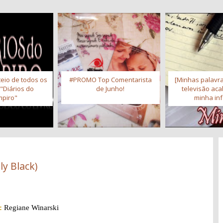
eio de todos os
#PROMO Top Comentarista
[Minhas palavra
 "Diários do
de Junho!
televisão ac
piro"
minha inf
ly Black)
:
Regiane Winarski