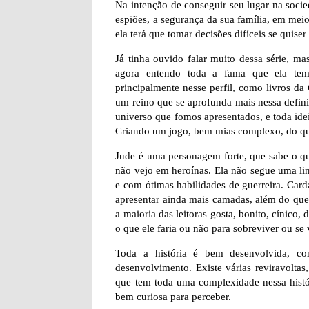
Na intenção de conseguir seu lugar na socied
espiões, a segurança da sua família, em meio
ela terá que tomar decisões difíceis se quiser
Já tinha ouvido falar muito dessa série, ma
agora entendo toda a fama que ela tem.
principalmente nesse perfil, como livros d
um reino que se aprofunda mais nessa definiç
universo que fomos apresentados, e toda ide
Criando um jogo, bem mias complexo, do que
Jude é uma personagem forte, que sabe o q
não vejo em heroínas. Ela não segue uma lin
e com ótimas habilidades de guerreira. Card
apresentar ainda mais camadas, além do que
a maioria das leitoras gosta, bonito, cínico,
o que ele faria ou não para sobreviver ou se 
Toda a história é bem desenvolvida, c
desenvolvimento. Existe várias reviravolta
que tem toda uma complexidade nessa históri
bem curiosa para perceber.