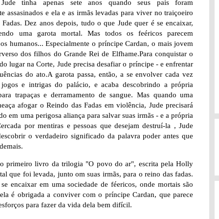
Jude tinha apenas sete anos quando seus pais foram
e assasinados e ela e as irmãs levadas para viver no traiçoeiro
 Fadas. Dez anos depois, tudo o que Jude quer é se encaixar,
ndo uma garota mortal. Mas todos os feéricos parecem
 os humanos... Especialmente o príncipe Cardan, o mais jovem
rverso dos filhos do Grande Rei de Elfhame.Para conquistar o
do lugar na Corte, Jude precisa desafiar o príncipe - e enfrentar
uências do ato.A garota passa, então, a se envolver cada vez
jogos e intrigas do palácio, e acaba descobrindo a própria
para trapaças e derramamento de sangue. Mas quando uma
meaça afogar o Reindo das Fadas em violência, Jude precisará
udo em uma perigosa aliança para salvar suas irmãs - e a própria
ercada por mentiras e pessoas que desejam destruí-la , Jude
descobrir o verdadeiro significado da palavra poder antes que
 demais.
 primeiro livro da trilogia "O povo do ar", escrita pela Holly
al que foi levada, junto om suas irmãs, para o reino das fadas.
o se encaixar em uma sociedade de féericos, onde mortais são
ela é obrigada a conviver com o príncipe Cardan, que parece
sforços para fazer da vida dela bem difícil.