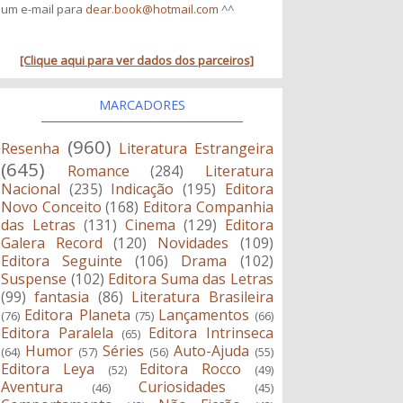
um e-mail para
dear.book@hotmail.com
^^
[Clique aqui para ver dados dos parceiros]
MARCADORES
(960)
Resenha
Literatura Estrangeira
(645)
Romance
(284)
Literatura
Nacional
(235)
Indicação
(195)
Editora
Novo Conceito
(168)
Editora Companhia
das Letras
(131)
Cinema
(129)
Editora
Galera Record
(120)
Novidades
(109)
Editora Seguinte
(106)
Drama
(102)
Suspense
(102)
Editora Suma das Letras
(99)
fantasia
(86)
Literatura Brasileira
Editora Planeta
Lançamentos
(76)
(75)
(66)
Editora Paralela
Editora Intrinseca
(65)
Humor
Séries
Auto-Ajuda
(64)
(57)
(56)
(55)
Editora Leya
Editora Rocco
(52)
(49)
Aventura
Curiosidades
(46)
(45)