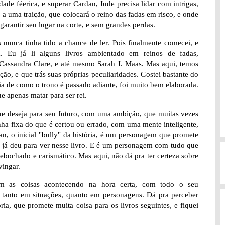
ade féerica, e superar Cardan, Jude precisa lidar com intrigas,
 a uma traição, que colocará o reino das fadas em risco, e onde
 garantir seu lugar na corte, e sem grandes perdas.
s nunca tinha tido a chance de ler. Pois finalmente comecei, e
 Eu já li alguns livros ambientado em reinos de fadas,
a Cassandra Clare, e até mesmo Sarah J. Maas. Mas aqui, temos
ão, e que trás suas próprias peculiaridades. Gostei bastante do
ia de como o trono é passado adiante, foi muito bem elaborada.
 apenas matar para ser rei.
ue deseja para seu futuro, com uma ambição, que muitas vezes
ha fixa do que é certou ou errado, com uma mente inteligente,
an, o inicial "bully" da história, é um personagem que promete
 já deu para ver nesse livro. E é um personagem com tudo que
 debochado e carismático. Mas aqui, não dá pra ter certeza sobre
vingar.
om as coisas acontecendo na hora certa, com todo o seu
s, tanto em situações, quanto em personagens. Dá pra perceber
a, que promete muita coisa para os livros seguintes, e fiquei