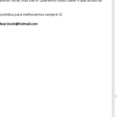
recer clichê, mas não é. Queremos muito saber o que achou do
contribui para melhorarmos sempre! ;D
dear.book@hotmail.com