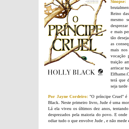
Sinopse:
brutalment
Reino das
mesmo se
desprezar
e mais pe
tão deseja
as conseq
mais nos 
vocação 
traição a
arriscar t
Elfhame.C
terá que 
seja tarde
Por Jayne Cordeiro:
"O príncipe Cruel" é o
Black. Neste primeiro livro, Jude é uma mort
Lá ela viveu os últimos dez anos, tentand
desprezados pela maioria do povo. E onde 
odiar tudo o que envolve Jude , e não mede e