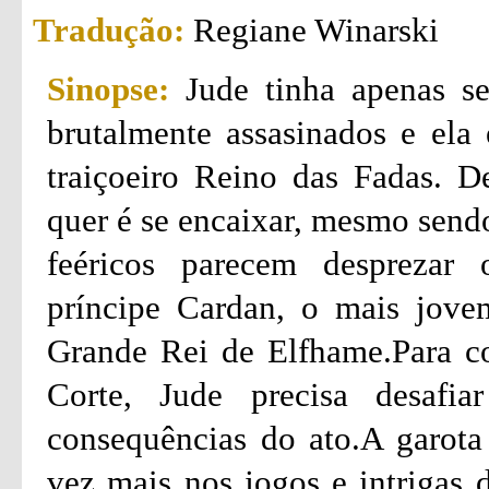
Tradução:
Regiane Winarski
Sinopse:
Jude tinha apenas s
brutalmente assasinados e ela 
traiçoeiro Reino das Fadas. D
quer é se encaixar, mesmo send
feéricos parecem desprezar 
príncipe Cardan, o mais jove
Grande Rei de Elfhame.Para co
Corte, Jude precisa desafia
consequências do ato.A garota 
vez mais nos jogos e intrigas 