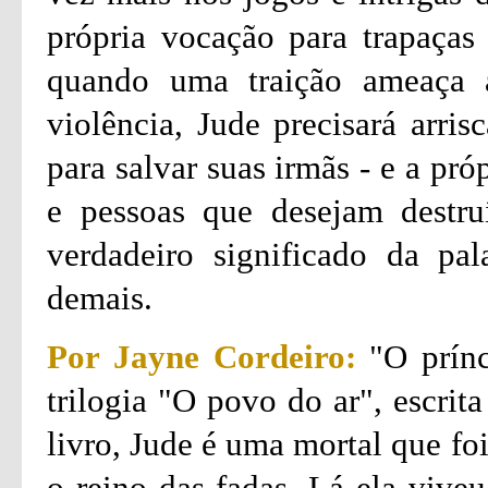
própria vocação para trapaça
quando uma traição ameaça 
violência, Jude precisará arri
para salvar suas irmãs - e a pr
e pessoas que desejam destruí
verdadeiro significado da pal
demais.
Por Jayne Cordeiro:
"O prínc
trilogia "O povo do ar", escrit
livro, Jude é uma mortal que fo
o reino das fadas. Lá ela viveu