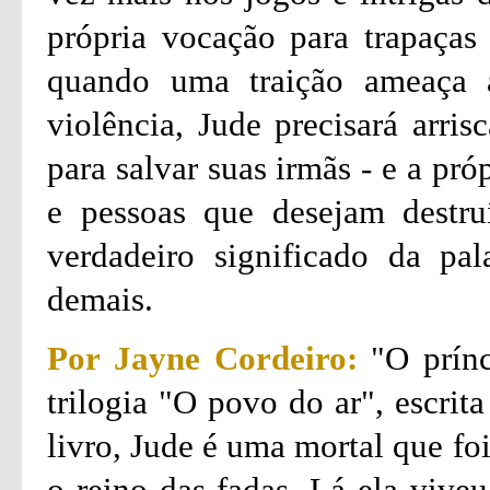
própria vocação para trapaça
quando uma traição ameaça 
violência, Jude precisará arri
para salvar suas irmãs - e a pr
e pessoas que desejam destruí
verdadeiro significado da pal
demais.
Por Jayne Cordeiro:
"O prínc
trilogia "O povo do ar", escrit
livro, Jude é uma mortal que fo
o reino das fadas. Lá ela viveu