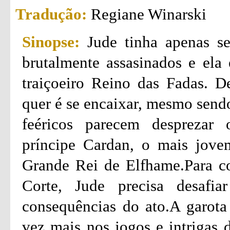
Tradução:
Regiane Winarski
Sinopse:
Jude tinha apenas s
brutalmente assasinados e ela 
traiçoeiro Reino das Fadas. D
quer é se encaixar, mesmo send
feéricos parecem desprezar 
príncipe Cardan, o mais jove
Grande Rei de Elfhame.Para co
Corte, Jude precisa desafia
consequências do ato.A garota 
vez mais nos jogos e intrigas 