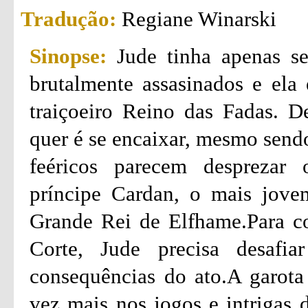
Tradução:
Regiane Winarski
Sinopse:
Jude tinha apenas s
brutalmente assasinados e ela 
traiçoeiro Reino das Fadas. D
quer é se encaixar, mesmo send
feéricos parecem desprezar 
príncipe Cardan, o mais jove
Grande Rei de Elfhame.Para co
Corte, Jude precisa desafia
consequências do ato.A garota 
vez mais nos jogos e intrigas 