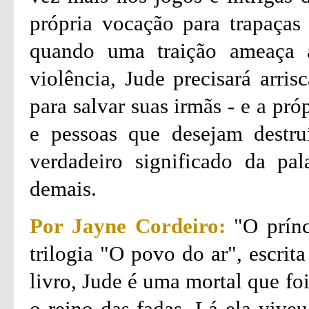
própria vocação para trapaça
quando uma traição ameaça 
violência, Jude precisará arri
para salvar suas irmãs - e a pr
e pessoas que desejam destruí
verdadeiro significado da pal
demais.
Por Jayne Cordeiro:
"O prínc
trilogia "O povo do ar", escrit
livro, Jude é uma mortal que fo
o reino das fadas. Lá ela viveu