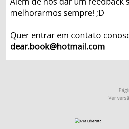
Além de nos dar um feedback s
melhorarmos sempre! ;D
Quer entrar em contato conosc
dear.book@hotmail.com
Págin
Ver vers