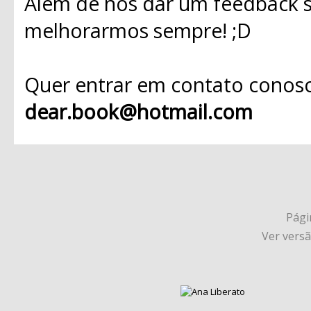
Além de nos dar um feedback s
melhorarmos sempre! ;D
Quer entrar em contato conosc
dear.book@hotmail.com
Págin
Ver vers