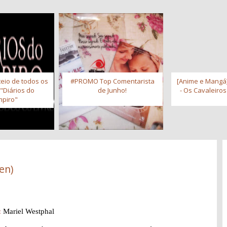
eio de todos os
#PROMO Top Comentarista
[Anime e Mangá]
 "Diários do
de Junho!
- Os Cavaleiro
piro"
en)
:
Mariel Westphal