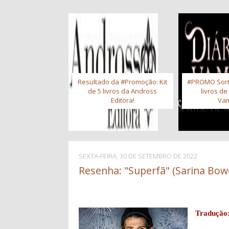
Resultado da #Promoção: Kit
#PROMO Sort
de 5 livros da Andross
livros de
Editora!
Vam
SEXTA-FEIRA, 30 DE SETEMBRO DE 2022
Resenha: "Superfã" (Sarina Bow
Tradução