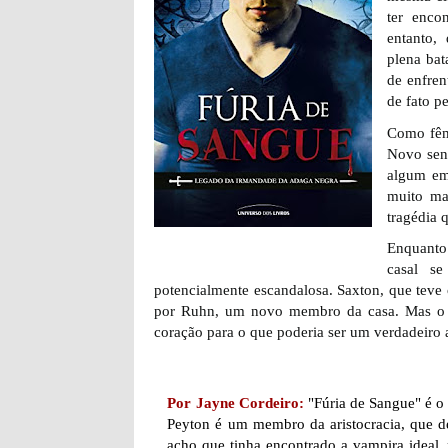
ter enco
entanto,
plena bat
de enfren
de fato p
Como fêm
Novo sent
algum em
muito ma
tragédia 
Enquanto
casal s
potencialmente escandalosa. Saxton, que teve
por Ruhn, um novo membro da casa. Mas o 
coração para o que poderia ser um verdadeiro 
Por Jayne Cordeiro:
"Fúria de Sangue" é o
Peyton é um membro da aristocracia, que de
acho que tinha encontrado a vampira ideal