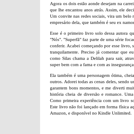
Agora os dois estão aonde desejam na carre
que lhe encantou anos atrás. Assim, ele de
Um convite nas redes sociais, vira um belo r
empresário dela, que também é seu ex namor
Esse é o primeiro livro solo dessa autora qu
"Nós". "Superfã" faz parte de uma série foca
conferir. Acabei começando por esse livro, s
tranquilamente. Preciso já comentar que 
como Silas chama a Delilah para sair, atrav
super bem com a fama e com as inseguranças
Ela também é uma personagem ótima, cheia 
outros. Adorei todas as cenas deles, sendo
garantem bons momentos, e me diverti muit
história cheia de diversão e romance. Uma 
Como primeira experiência com um livro solo
Este livro não foi lançado em forma física 
Amazon, e disponível no Kindle Unlimited.