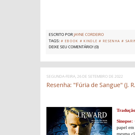
ESCRITO POR
JAYNE CORDEIRO
TAGS:
# EBOOK
# KINDLE
# RESENHA
# SAR
DEIXE SEU COMENTÁRIO!
(
0
)
SEGUNDA-FEIRA, 26 DE SETEMBRO DE 2022
Resenha: "Fúria de Sangue" (J. R
Tradução
Sinopse:
papel em 
mesma cla