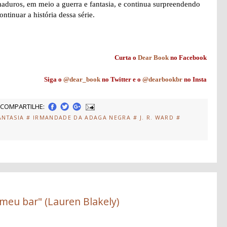
aduros, em meio a guerra e fantasia, e continua surpreendendo
ntinuar a história dessa série.
Curta o
Dear Book
no Facebook
Siga o
@dear_book
no Twitter e o
@dearbookbr
no Insta
COMPARTILHE:
ANTASIA
# IRMANDADE DA ADAGA NEGRA
# J. R. WARD
#
meu bar" (Lauren Blakely)