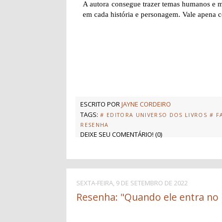
A autora consegue trazer temas humanos e m
em cada história e personagem. Vale apena co
ESCRITO POR
JAYNE CORDEIRO
TAGS:
# EDITORA UNIVERSO DOS LIVROS
# F
RESENHA
DEIXE SEU COMENTÁRIO!
(
0
)
SEXTA-FEIRA, 9 DE SETEMBRO DE 2022
Resenha: "Quando ele entra no 