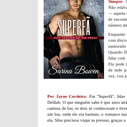
Sinopse:
Não estáv
— aquela q
de encont
número de 
Enquanto v
com discos
namorado 
Quando De
falar com
Ela pode 
de tudo p
vez, vou j
Por Jayne Cordeiro:
Em "Superfã", Silas
Delilah. O que ninguém sabe é que anos atr
cantora de bar, os dois se conheceram e ti
um bar, onde ele era barman, o romance nu
ela, Silas precisou viajar as pressas, graças 