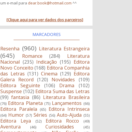
um e-mail para
dear.book@hotmail.com
^^
[Clique aqui para ver dados dos parceiros]
MARCADORES
(960)
Resenha
Literatura Estrangeira
(645)
Romance
(284)
Literatura
Nacional
(235)
Indicação
(195)
Editora
Novo Conceito
(168)
Editora Companhia
das Letras
(131)
Cinema
(129)
Editora
Galera Record
(120)
Novidades
(109)
Editora Seguinte
(106)
Drama
(102)
Suspense
(102)
Editora Suma das Letras
(99)
fantasia
(86)
Literatura Brasileira
Editora Planeta
Lançamentos
(76)
(75)
(66)
Editora Paralela
Editora Intrinseca
(65)
Humor
Séries
Auto-Ajuda
(64)
(57)
(56)
(55)
Editora Leya
Editora Rocco
(52)
(49)
Aventura
Curiosidades
(46)
(45)