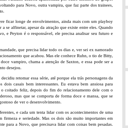
voltando para Novo, outra vampira, que faz parte dos trainees,
to.
re ficar longe de envolvimentos, ainda mais com um playboy
a se alfinetar, apesar da atração que existe entre eles. Quando
, e Peyton é o responsável, ele precisa analisar seu futuro e
ndade, que precisa lidar todo os dias e, ver sei ex namorado
acionamento que acabou. Mas ele conhece Ruhn, o tio de Bitty,
doce vampiro, chama a atenção de Saxton, e essa pode ser a
nto desejou.
decidiu retomar essa série, até porque ela trás personagens da
mos dois casais bem interessantes. Eu estava bem ansiosa para
 o coitado feliz, depois do fim do relacionamento dele com o
deroso, mas que se comporta de forma doce e mansa, que se
 gostoso de ver o desenvolvimento.
ferentes, e cada um tenta lidar com os acontecimentos de uma
com firmeza e seriedade. Mas os dois são muito importantes em
ente para a Novo, que precisava lidar com coisas bem pesadas.