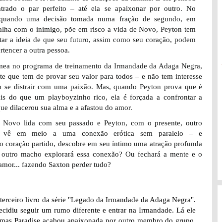
ntrado o par perfeito – até ela se apaixonar por outro. No
 quando uma decisão tomada numa fração de segundo, em
alha com o inimigo, põe em risco a vida de Novo, Peyton tem
tar a ideia de que seu futuro, assim como seu coração, podem
ertencer a outra pessoa.
ea no programa de treinamento da Irmandade da Adaga Negra,
e que tem de provar seu valor para todos – e não tem interesse
 se distrair com uma paixão. Mas, quando Peyton prova que é
is do que um playboyzinho rico, ela é forçada a confrontar a
que dilacerou sua alma e a afastou do amor.
 Novo lida com seu passado e Peyton, com o presente, outro
e vê em meio a uma conexão erótica sem paralelo – e
 o coração partido, descobre em seu íntimo uma atração profunda
outro macho explorará essa conexão? Ou fechará a mente e o
amor... fazendo Saxton perder tudo?
 terceiro livro da série "Legado da Irmandade da Adaga Negra".
cidiu seguir um rumo diferente e entrar na Irmandade. Lá ele
, mas Paradise acabou apaixonada por outro membro do grupo.