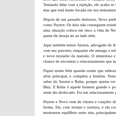
Tentando lidar com a rejeição, ele acaba se 
mas que está muito focada em seu treinamen
Depois de um passado doloroso, Novo prefe
como Peyton. Os dois não conseguem resistir 
uma situação coloca em risco a vida de Novo
quem ele deseja ter ao lado dele.
Aqui também temos Saxton, advogado da Irma
com seu parceiro, enquanto ele amarga o rel
e novo morador da mansão. O misterioso e 
chance de encontrar o relacionamento que ta
Fiquei muito feliz quando soube que editora 
série principal, e completa a história. Te
saber do Saxton e Ruhn, porque queria ver
Blay. E Ruhn é aquele homem grande e po
sente tão deslocado. Foi um relacionamento
Peyton e Novo vem de classes e criações di
forma. Ele, com ironias e sorrisos, e ela 
mostrarem equilíbrio entre eles, principalm