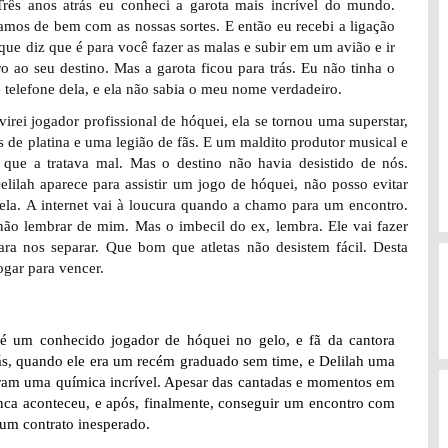
Três anos atrás eu conheci a garota mais incrível do mundo.
amos de bem com as nossas sortes. E então eu recebi a ligação
ue diz que é para você fazer as malas e subir em um avião e ir
ro ao seu destino.
Mas a garota ficou para trás. Eu não tinha o
telefone dela, e ela não sabia o meu nome verdadeiro.
irei jogador profissional de hóquei, ela se tornou uma superstar,
 de platina e uma legião de fãs. E um maldito produtor musical e
que a tratava mal.
Mas o destino não havia desistido de nós.
lilah aparece para assistir um jogo de hóquei, não posso evitar
 ela. A internet vai à loucura quando a chamo para um encontro.
não lembrar de mim. Mas o imbecil do ex, lembra. Ele vai fazer
ara nos separar. Que bom que atletas não desistem fácil. Desta
ogar para vencer.
 é um conhecido jogador de hóquei no gelo, e fã da cantora
ás, quando ele era um recém graduado sem time, e Delilah uma
veram uma química incrível. Apesar das cantadas e momentos em
nca aconteceu, e após, finalmente, conseguir um encontro com
a um contrato inesperado.