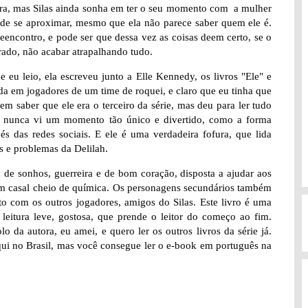
ira, mas Silas ainda sonha em ter o seu momento com a mulher
cide se aproximar, mesmo que ela não parece saber quem ele é.
eencontro, e pode ser que dessa vez as coisas deem certo, se o
ado, não acabar atrapalhando tudo.
e eu leio, ela escreveu junto a Elle Kennedy, os livros "Ele" e
da em jogadores de um time de roquei, e claro que eu tinha que
em saber que ele era o terceiro da série, mas deu para ler tudo
eu nunca vi um momento tão único e divertido, como a forma
és das redes sociais. E ele é uma verdadeira fofura, que lida
 e problemas da Delilah.
de sonhos, guerreira e de bom coração, disposta a ajudar aos
 um casal cheio de química. Os personagens secundários também
o com os outros jogadores, amigos do Silas. Este livro é uma
leitura leve, gostosa, que prende o leitor do começo ao fim.
 da autora, eu amei, e quero ler os outros livros da série já.
aqui no Brasil, mas você consegue ler o e-book em português na