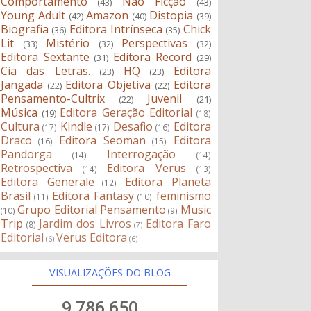
Comportamento
Não Ficção
(43)
(43)
Young Adult
Amazon
Distopia
(42)
(40)
(39)
Biografia
Editora Intrínseca
Chick
(36)
(35)
Lit
Mistério
Perspectivas
(33)
(32)
(32)
Editora Sextante
Editora Record
(31)
(29)
Cia das Letras.
HQ
Editora
(23)
(23)
Jangada
Editora Objetiva
Editora
(22)
(22)
Pensamento-Cultrix
Juvenil
(22)
(21)
Música
Editora Geração Editorial
(19)
(18)
Cultura
Kindle
Desafio
Editora
(17)
(17)
(16)
Draco
Editora Seoman
Editora
(16)
(15)
Pandorga
Interrogação
(14)
(14)
Retrospectiva
Editora Verus
(14)
(13)
Editora Generale
Editora Planeta
(12)
Brasil
Editora Fantasy
feminismo
(11)
(10)
Grupo Editorial Pensamento
Music
(10)
(9)
Trip
Jardim dos Livros
Editora Faro
(8)
(7)
Editorial
Verus Editora
(6)
(6)
VISUALIZAÇÕES DO BLOG
9,786,650