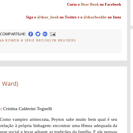
Curta o
Dear Book
no Facebook
Siga o
@dear_book
no Twitter e o
@dearbookbr
no Insta
COMPARTILHE:
INA BOWEN
# SÉRIE BROOKLYN BRUISERS
. Ward)
:
Cristina Calderini Tognelli
Como vampiro aristocrata, Peyton sabe muito bem qual é seu
relação à própria linhagem: encontrar uma fêmea adequada da
sse social e levar adiante as tradições da família. E ele pensou