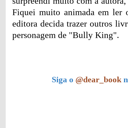
surpreendi muito com a autora, 
Fiquei muito animada em ler o
editora decida trazer outros li
personagem de "Bully King".
Siga o
@dear_book
n