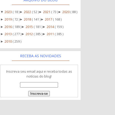
2023
( 18 )
2022
( 52 )
2021
( 73 )
2020
( 88 )
▼
►
►
►
2019
( 72 )
2018
( 141 )
2017
( 168 )
►
►
►
2016
( 189 )
2015
( 181 )
2014
( 159 )
►
►
►
2013
( 277 )
2012
( 385 )
2011
( 385 )
►
►
►
2010
( 259 )
►
RECEBA AS NOVIDADES
Inscreva seu email aqui e receba todas as
notícias do blog!