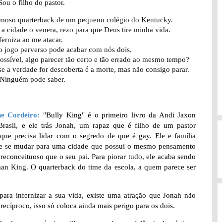
Sou o filho do pastor.
amoso quarterback de um pequeno colégio do Kentucky.
a cidade o venera, rezo para que Deus tire minha vida.
ferniza ao me atacar.
o jogo perverso pode acabar com nós dois.
ssível, algo parecer tão certo e tão errado ao mesmo tempo?
se a verdade for descoberta é a morte, mas não consigo parar.
 Ninguém pode saber.
ne Cordeiro:
"Bully King" é o primeiro livro da Andi Jaxon
Brasil, e ele trás Jonah, um rapaz que é filho de um pastor
 que precisa lidar com o segredo de que é gay. Ele e família
e se mudar para uma cidade que possui o mesmo pensamento
preconceituoso que o seu pai. Para piorar tudo, ele acaba sendo
an King. O quarterback do time da escola, a quem parece ser
a infernizar a sua vida, existe uma atração que Jonah não
recíproco, isso só coloca ainda mais perigo para os dois.