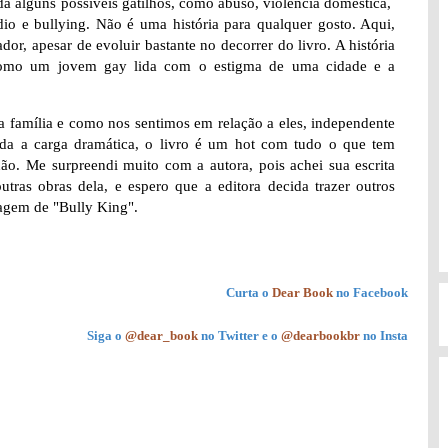
da alguns possíveis gatilhos, como abuso, violência doméstica,
io e bullying. Não é uma história para qualquer gosto. Aqui,
r, apesar de evoluir bastante no decorrer do livro. A história
como um jovem gay lida com o estigma de uma cidade e a
 família e como nos sentimos em relação a eles, independente
da a carga dramática, o livro é um hot com tudo o que tem
hão. Me surpreendi muito com a autora, pois achei sua escrita
tras obras dela, e espero que a editora decida trazer outros
agem de "Bully King".
Curta o
Dear Book
no Facebook
Siga o
@dear_book
no Twitter e o
@dearbookbr
no Insta