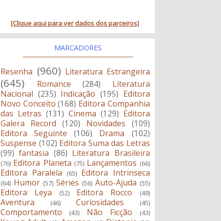
[Clique aqui para ver dados dos parceiros]
MARCADORES
(960)
Resenha
Literatura Estrangeira
(645)
Romance
(284)
Literatura
Nacional
(235)
Indicação
(195)
Editora
Novo Conceito
(168)
Editora Companhia
das Letras
(131)
Cinema
(129)
Editora
Galera Record
(120)
Novidades
(109)
Editora Seguinte
(106)
Drama
(102)
Suspense
(102)
Editora Suma das Letras
(99)
fantasia
(86)
Literatura Brasileira
Editora Planeta
Lançamentos
(76)
(75)
(66)
Editora Paralela
Editora Intrinseca
(65)
Humor
Séries
Auto-Ajuda
(64)
(57)
(56)
(55)
Editora Leya
Editora Rocco
(52)
(49)
Aventura
Curiosidades
(46)
(45)
Comportamento
Não Ficção
(43)
(43)