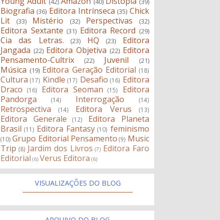
Young Adult
Amazon
Distopia
(42)
(40)
(39)
Biografia
Editora Intrínseca
Chick
(36)
(35)
Lit
Mistério
Perspectivas
(33)
(32)
(32)
Editora Sextante
Editora Record
(31)
(29)
Cia das Letras.
HQ
Editora
(23)
(23)
Jangada
Editora Objetiva
Editora
(22)
(22)
Pensamento-Cultrix
Juvenil
(22)
(21)
Música
Editora Geração Editorial
(19)
(18)
Cultura
Kindle
Desafio
Editora
(17)
(17)
(16)
Draco
Editora Seoman
Editora
(16)
(15)
Pandorga
Interrogação
(14)
(14)
Retrospectiva
Editora Verus
(14)
(13)
Editora Generale
Editora Planeta
(12)
Brasil
Editora Fantasy
feminismo
(11)
(10)
Grupo Editorial Pensamento
Music
(10)
(9)
Trip
Jardim dos Livros
Editora Faro
(8)
(7)
Editorial
Verus Editora
(6)
(6)
VISUALIZAÇÕES DO BLOG
ARQUIVO DO BLOG