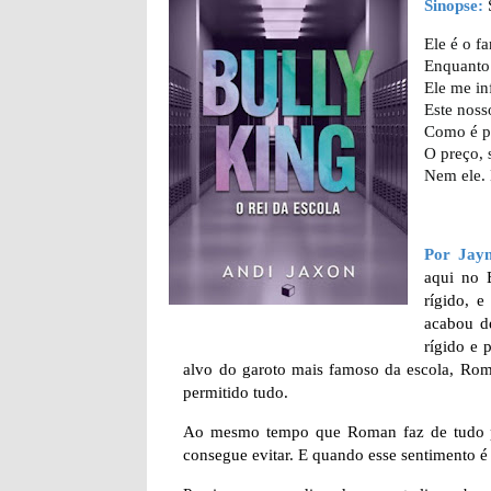
Sinopse:
Ele é o f
Enquanto 
Ele me in
Este noss
Como é po
O preço, 
Nem ele.
Por Jay
aqui no 
rígido, e
acabou d
rígido e 
alvo do garoto mais famoso da escola, Rom
permitido tudo.
Ao mesmo tempo que Roman faz de tudo par
consegue evitar. E quando esse sentimento é 