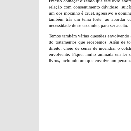
Preciso começar dizendo que este livro abor
relação com consentimento dúvidoso, suicíd
um dos mocinho é cruel, agressivo e dominado
também trás um tema forte, ao abordar 
necessidade de se esconder, para ser aceito.
Temos também várias questões envolvendo a
do tratamentos que recebemos. Além de to
direito, cheio de cenas de incendiar o colc
envolvente. Fiquei muito animada em ler ou
livros, incluindo um que envolve um person