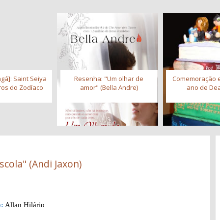
gá]: Saint Seiya
Resenha: "Um olhar de
Comemoração 
iros do Zodíaco
amor" (Bella Andre)
ano de Dea
scola" (Andi Jaxon)
:
Allan Hilário