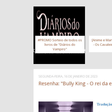
#PROMO Sorteio de todos os
[Anime e Man
livros de "Diários do
- Os Cavale
Vampiro"
SEGUNDA-FEIRA, 16 DE JANEIRO DE 2023
Resenha: "Bully King - O rei da e
Tradução