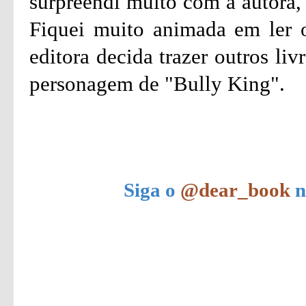
surpreendi muito com a autora, 
Fiquei muito animada em ler o
editora decida trazer outros li
personagem de "Bully King".
Siga o
@dear_book
n