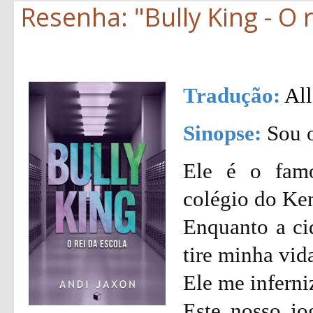
Resenha: "Bully King - O r
Tradução:
All
Sinopse:
Sou o
Ele é o fam
colégio do Ke
Enquanto a ci
tire minha vid
Ele me inferni
Este nosso j