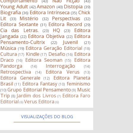
Comportamento
Não Ficção
(43)
(43)
Young Adult
Amazon
Distopia
(42)
(40)
(39)
Biografia
Editora Intrínseca
Chick
(36)
(35)
Lit
Mistério
Perspectivas
(33)
(32)
(32)
Editora Sextante
Editora Record
(31)
(29)
Cia das Letras.
HQ
Editora
(23)
(23)
Jangada
Editora Objetiva
Editora
(22)
(22)
Pensamento-Cultrix
Juvenil
(22)
(21)
Música
Editora Geração Editorial
(19)
(18)
Cultura
Kindle
Desafio
Editora
(17)
(17)
(16)
Draco
Editora Seoman
Editora
(16)
(15)
Pandorga
Interrogação
(14)
(14)
Retrospectiva
Editora Verus
(14)
(13)
Editora Generale
Editora Planeta
(12)
Brasil
Editora Fantasy
feminismo
(11)
(10)
Grupo Editorial Pensamento
Music
(10)
(9)
Trip
Jardim dos Livros
Editora Faro
(8)
(7)
Editorial
Verus Editora
(6)
(6)
VISUALIZAÇÕES DO BLOG