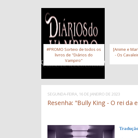
#PROMO Sorteio de todos os
[Anime e Man
livros de "Diários do
- Os Cavale
Vampiro"
SEGUNDA-FEIRA, 16 DE JANEIRO DE 2023
Resenha: "Bully King - O rei da e
Tradução