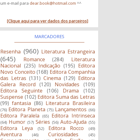
um e-mail para
dear.book@hotmail.com
^^
[Clique aqui para ver dados dos parceiros]
MARCADORES
(960)
Resenha
Literatura Estrangeira
(645)
Romance
(284)
Literatura
Nacional
(235)
Indicação
(195)
Editora
Novo Conceito
(168)
Editora Companhia
das Letras
(131)
Cinema
(129)
Editora
Galera Record
(120)
Novidades
(109)
Editora Seguinte
(106)
Drama
(102)
Suspense
(102)
Editora Suma das Letras
(99)
fantasia
(86)
Literatura Brasileira
Editora Planeta
Lançamentos
(76)
(75)
(66)
Editora Paralela
Editora Intrinseca
(65)
Humor
Séries
Auto-Ajuda
(64)
(57)
(56)
(55)
Editora Leya
Editora Rocco
(52)
(49)
Aventura
Curiosidades
(46)
(45)