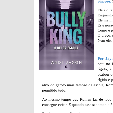
Sinopse:
Ele é o f
Enquanto 
Ele me in
Este noss
Como é po
O preço, 
Nem ele.
Por Jay
aqui no 
rígido, e
acabou d
rígido e 
alvo do garoto mais famoso da escola, Rom
permitido tudo.
Ao mesmo tempo que Roman faz de tudo par
consegue evitar. E quando esse sentimento é 