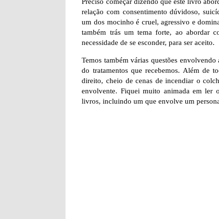
Preciso começar dizendo que este livro abor
relação com consentimento dúvidoso, suicíd
um dos mocinho é cruel, agressivo e dominado
também trás um tema forte, ao abordar 
necessidade de se esconder, para ser aceito.
Temos também várias questões envolvendo a
do tratamentos que recebemos. Além de to
direito, cheio de cenas de incendiar o colc
envolvente. Fiquei muito animada em ler ou
livros, incluindo um que envolve um person