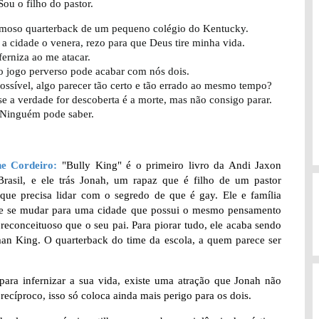
Sou o filho do pastor.
amoso quarterback de um pequeno colégio do Kentucky.
a cidade o venera, rezo para que Deus tire minha vida.
ferniza ao me atacar.
o jogo perverso pode acabar com nós dois.
ssível, algo parecer tão certo e tão errado ao mesmo tempo?
se a verdade for descoberta é a morte, mas não consigo parar.
 Ninguém pode saber.
ne Cordeiro:
"Bully King" é o primeiro livro da Andi Jaxon
Brasil, e ele trás Jonah, um rapaz que é filho de um pastor
 que precisa lidar com o segredo de que é gay. Ele e família
e se mudar para uma cidade que possui o mesmo pensamento
preconceituoso que o seu pai. Para piorar tudo, ele acaba sendo
an King. O quarterback do time da escola, a quem parece ser
a infernizar a sua vida, existe uma atração que Jonah não
recíproco, isso só coloca ainda mais perigo para os dois.