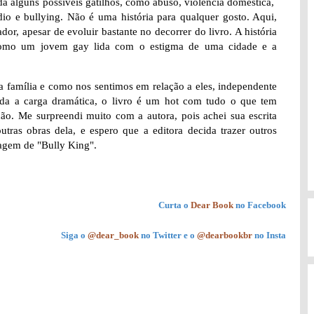
da alguns possíveis gatilhos, como abuso, violência doméstica,
io e bullying. Não é uma história para qualquer gosto. Aqui,
r, apesar de evoluir bastante no decorrer do livro. A história
como um jovem gay lida com o estigma de uma cidade e a
 família e como nos sentimos em relação a eles, independente
da a carga dramática, o livro é um hot com tudo o que tem
hão. Me surpreendi muito com a autora, pois achei sua escrita
tras obras dela, e espero que a editora decida trazer outros
agem de "Bully King".
Curta o
Dear Book
no Facebook
Siga o
@dear_book
no Twitter e o
@dearbookbr
no Insta