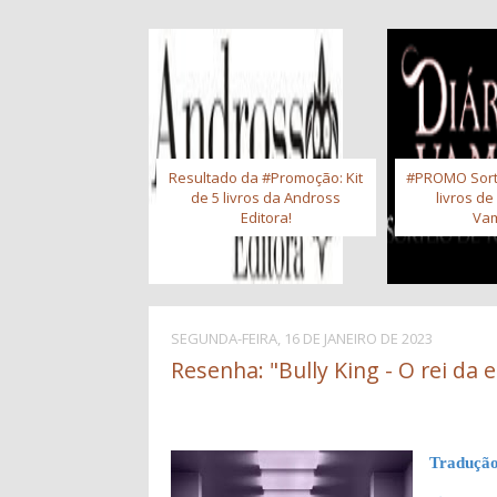
Resultado da #Promoção: Kit
#PROMO Sort
de 5 livros da Andross
livros de
Editora!
Vam
SEGUNDA-FEIRA, 16 DE JANEIRO DE 2023
Resenha: "Bully King - O rei da e
Tradução