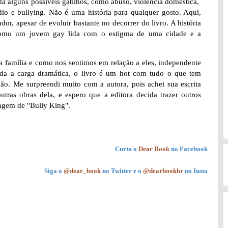
da alguns possíveis gatilhos, como abuso, violência doméstica,
io e bullying. Não é uma história para qualquer gosto. Aqui,
r, apesar de evoluir bastante no decorrer do livro. A história
como um jovem gay lida com o estigma de uma cidade e a
 família e como nos sentimos em relação a eles, independente
da a carga dramática, o livro é um hot com tudo o que tem
hão. Me surpreendi muito com a autora, pois achei sua escrita
tras obras dela, e espero que a editora decida trazer outros
agem de "Bully King".
Curta o
Dear Book
no Facebook
Siga o
@dear_book
no Twitter e o
@dearbookbr
no Insta