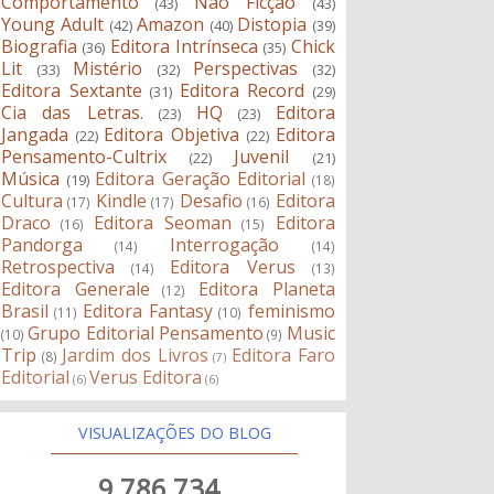
Comportamento
Não Ficção
(43)
(43)
Young Adult
Amazon
Distopia
(42)
(40)
(39)
Biografia
Editora Intrínseca
Chick
(36)
(35)
Lit
Mistério
Perspectivas
(33)
(32)
(32)
Editora Sextante
Editora Record
(31)
(29)
Cia das Letras.
HQ
Editora
(23)
(23)
Jangada
Editora Objetiva
Editora
(22)
(22)
Pensamento-Cultrix
Juvenil
(22)
(21)
Música
Editora Geração Editorial
(19)
(18)
Cultura
Kindle
Desafio
Editora
(17)
(17)
(16)
Draco
Editora Seoman
Editora
(16)
(15)
Pandorga
Interrogação
(14)
(14)
Retrospectiva
Editora Verus
(14)
(13)
Editora Generale
Editora Planeta
(12)
Brasil
Editora Fantasy
feminismo
(11)
(10)
Grupo Editorial Pensamento
Music
(10)
(9)
Trip
Jardim dos Livros
Editora Faro
(8)
(7)
Editorial
Verus Editora
(6)
(6)
VISUALIZAÇÕES DO BLOG
9,786,734