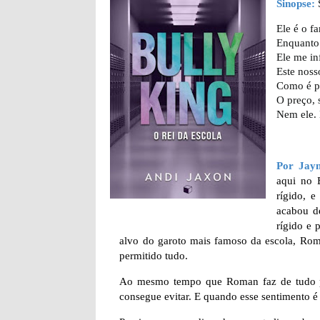
Sinopse:
Ele é o f
Enquanto 
Ele me in
Este noss
Como é po
O preço, 
Nem ele.
Por Jay
aqui no 
rígido, e
acabou d
rígido e 
alvo do garoto mais famoso da escola, Rom
permitido tudo.
Ao mesmo tempo que Roman faz de tudo par
consegue evitar. E quando esse sentimento é 