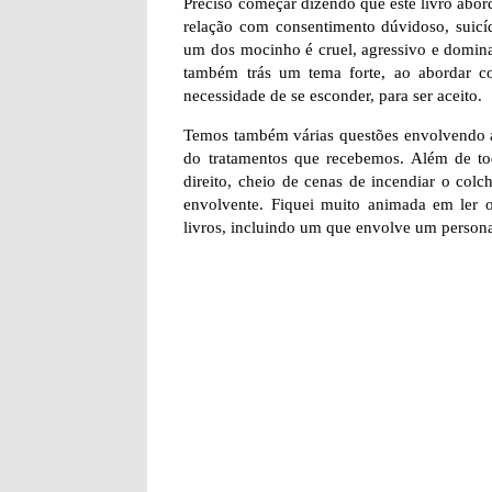
Preciso começar dizendo que este livro abor
relação com consentimento dúvidoso, suicíd
um dos mocinho é cruel, agressivo e dominado
também trás um tema forte, ao abordar 
necessidade de se esconder, para ser aceito.
Temos também várias questões envolvendo a
do tratamentos que recebemos. Além de to
direito, cheio de cenas de incendiar o colc
envolvente. Fiquei muito animada em ler ou
livros, incluindo um que envolve um person