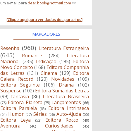
um e-mail para
dear.book@hotmail.com
^^
[Clique aqui para ver dados dos parceiros]
MARCADORES
(960)
Resenha
Literatura Estrangeira
(645)
Romance
(284)
Literatura
Nacional
(235)
Indicação
(195)
Editora
Novo Conceito
(168)
Editora Companhia
das Letras
(131)
Cinema
(129)
Editora
Galera Record
(120)
Novidades
(109)
Editora Seguinte
(106)
Drama
(102)
Suspense
(102)
Editora Suma das Letras
(99)
fantasia
(86)
Literatura Brasileira
Editora Planeta
Lançamentos
(76)
(75)
(66)
Editora Paralela
Editora Intrinseca
(65)
Humor
Séries
Auto-Ajuda
(64)
(57)
(56)
(55)
Editora Leya
Editora Rocco
(52)
(49)
Aventura
Curiosidades
(46)
(45)