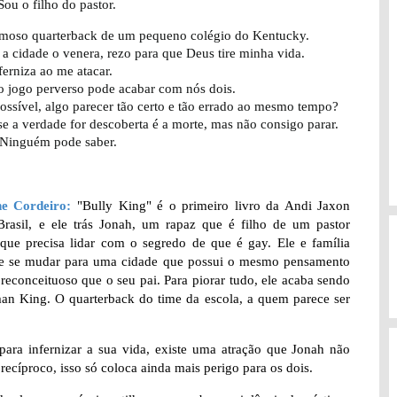
Sou o filho do pastor.
amoso quarterback de um pequeno colégio do Kentucky.
a cidade o venera, rezo para que Deus tire minha vida.
ferniza ao me atacar.
o jogo perverso pode acabar com nós dois.
ssível, algo parecer tão certo e tão errado ao mesmo tempo?
se a verdade for descoberta é a morte, mas não consigo parar.
 Ninguém pode saber.
ne Cordeiro:
"Bully King" é o primeiro livro da Andi Jaxon
Brasil, e ele trás Jonah, um rapaz que é filho de um pastor
 que precisa lidar com o segredo de que é gay. Ele e família
e se mudar para uma cidade que possui o mesmo pensamento
preconceituoso que o seu pai. Para piorar tudo, ele acaba sendo
an King. O quarterback do time da escola, a quem parece ser
a infernizar a sua vida, existe uma atração que Jonah não
recíproco, isso só coloca ainda mais perigo para os dois.