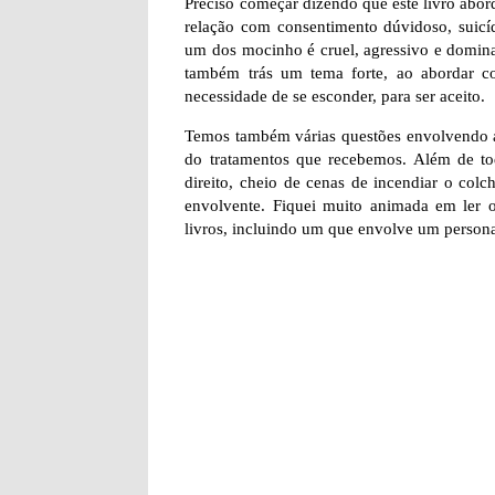
Preciso começar dizendo que este livro abor
relação com consentimento dúvidoso, suicíd
um dos mocinho é cruel, agressivo e dominado
também trás um tema forte, ao abordar 
necessidade de se esconder, para ser aceito.
Temos também várias questões envolvendo a
do tratamentos que recebemos. Além de to
direito, cheio de cenas de incendiar o colc
envolvente. Fiquei muito animada em ler ou
livros, incluindo um que envolve um person