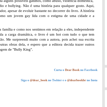
da alguns possíveis gatilhos, como abuso, violência doméstica,
io e bullying. Não é uma história para qualquer gosto. Aqui,
r, apesar de evoluir bastante no decorrer do livro. A história
como um jovem gay lida com o estigma de uma cidade e a
 família e como nos sentimos em relação a eles, independente
da a carga dramática, o livro é um hot com tudo o que tem
hão. Me surpreendi muito com a autora, pois achei sua escrita
tras obras dela, e espero que a editora decida trazer outros
agem de "Bully King".
Curta o
Dear Book
no Facebook
Siga o
@dear_book
no Twitter e o
@dearbookbr
no Insta