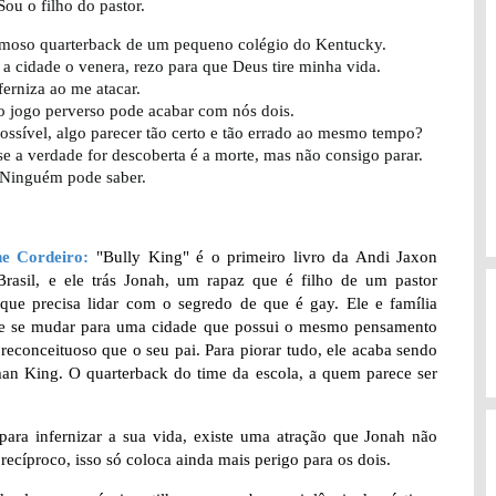
Sou o filho do pastor.
amoso quarterback de um pequeno colégio do Kentucky.
a cidade o venera, rezo para que Deus tire minha vida.
ferniza ao me atacar.
o jogo perverso pode acabar com nós dois.
ssível, algo parecer tão certo e tão errado ao mesmo tempo?
se a verdade for descoberta é a morte, mas não consigo parar.
 Ninguém pode saber.
ne Cordeiro:
"Bully King" é o primeiro livro da Andi Jaxon
Brasil, e ele trás Jonah, um rapaz que é filho de um pastor
 que precisa lidar com o segredo de que é gay. Ele e família
e se mudar para uma cidade que possui o mesmo pensamento
preconceituoso que o seu pai. Para piorar tudo, ele acaba sendo
an King. O quarterback do time da escola, a quem parece ser
a infernizar a sua vida, existe uma atração que Jonah não
recíproco, isso só coloca ainda mais perigo para os dois.