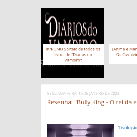
#PROMO Sorteio de todos os
[Anime e Man
livros de "Diários do
- Os Cavale
Vampiro"
SEGUNDA-FEIRA, 16 DE JANEIRO DE 2023
Resenha: "Bully King - O rei da e
Tradução