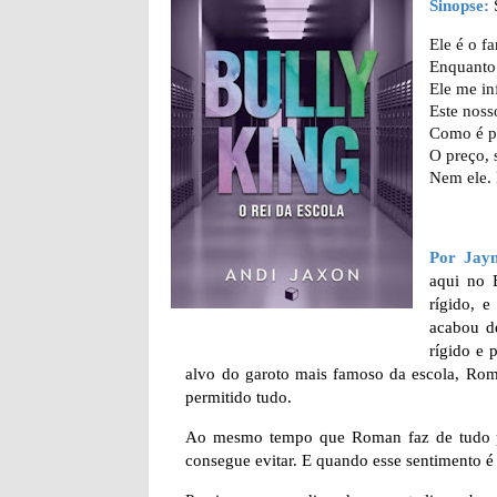
Sinopse:
Ele é o f
Enquanto 
Ele me in
Este noss
Como é po
O preço, 
Nem ele.
Por Jay
aqui no 
rígido, e
acabou d
rígido e 
alvo do garoto mais famoso da escola, Rom
permitido tudo.
Ao mesmo tempo que Roman faz de tudo par
consegue evitar. E quando esse sentimento é 