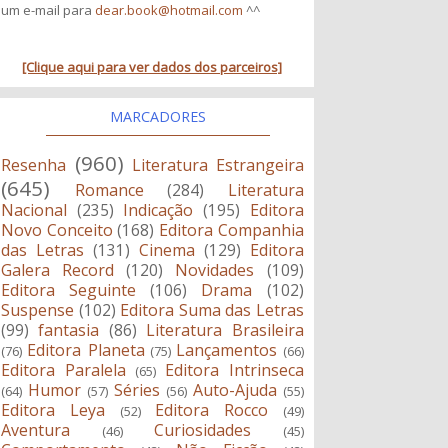
um e-mail para
dear.book@hotmail.com
^^
[Clique aqui para ver dados dos parceiros]
MARCADORES
(960)
Resenha
Literatura Estrangeira
(645)
Romance
(284)
Literatura
Nacional
(235)
Indicação
(195)
Editora
Novo Conceito
(168)
Editora Companhia
das Letras
(131)
Cinema
(129)
Editora
Galera Record
(120)
Novidades
(109)
Editora Seguinte
(106)
Drama
(102)
Suspense
(102)
Editora Suma das Letras
(99)
fantasia
(86)
Literatura Brasileira
Editora Planeta
Lançamentos
(76)
(75)
(66)
Editora Paralela
Editora Intrinseca
(65)
Humor
Séries
Auto-Ajuda
(64)
(57)
(56)
(55)
Editora Leya
Editora Rocco
(52)
(49)
Aventura
Curiosidades
(46)
(45)