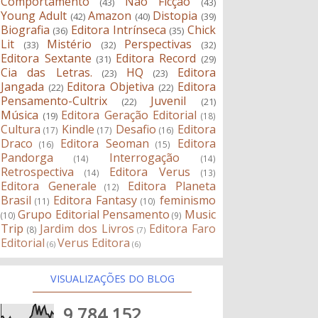
Comportamento
Não Ficção
(43)
(43)
Young Adult
Amazon
Distopia
(42)
(40)
(39)
Biografia
Editora Intrínseca
Chick
(36)
(35)
Lit
Mistério
Perspectivas
(33)
(32)
(32)
Editora Sextante
Editora Record
(31)
(29)
Cia das Letras.
HQ
Editora
(23)
(23)
Jangada
Editora Objetiva
Editora
(22)
(22)
Pensamento-Cultrix
Juvenil
(22)
(21)
Música
Editora Geração Editorial
(19)
(18)
Cultura
Kindle
Desafio
Editora
(17)
(17)
(16)
Draco
Editora Seoman
Editora
(16)
(15)
Pandorga
Interrogação
(14)
(14)
Retrospectiva
Editora Verus
(14)
(13)
Editora Generale
Editora Planeta
(12)
Brasil
Editora Fantasy
feminismo
(11)
(10)
Grupo Editorial Pensamento
Music
(10)
(9)
Trip
Jardim dos Livros
Editora Faro
(8)
(7)
Editorial
Verus Editora
(6)
(6)
VISUALIZAÇÕES DO BLOG
9,784,152