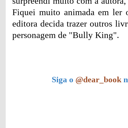
surpreendi muito com a autora, 
Fiquei muito animada em ler o
editora decida trazer outros li
personagem de "Bully King".
Siga o
@dear_book
n