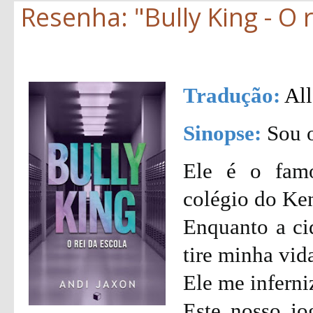
Resenha: "Bully King - O r
Tradução:
All
Sinopse:
Sou o
Ele é o fam
colégio do Ke
Enquanto a ci
tire minha vid
Ele me inferni
Este nosso j