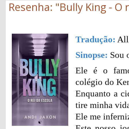
Resenha: "Bully King - O r
Tradução:
All
Sinopse:
Sou o
Ele é o fam
colégio do Ke
Enquanto a ci
tire minha vid
Ele me inferni
Este nosso j