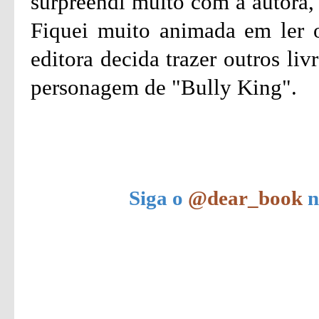
surpreendi muito com a autora, 
Fiquei muito animada em ler o
editora decida trazer outros li
personagem de "Bully King".
Siga o
@dear_book
n