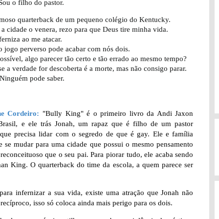
Sou o filho do pastor.
amoso quarterback de um pequeno colégio do Kentucky.
a cidade o venera, rezo para que Deus tire minha vida.
ferniza ao me atacar.
o jogo perverso pode acabar com nós dois.
ssível, algo parecer tão certo e tão errado ao mesmo tempo?
se a verdade for descoberta é a morte, mas não consigo parar.
 Ninguém pode saber.
ne Cordeiro:
"Bully King" é o primeiro livro da Andi Jaxon
Brasil, e ele trás Jonah, um rapaz que é filho de um pastor
 que precisa lidar com o segredo de que é gay. Ele e família
e se mudar para uma cidade que possui o mesmo pensamento
preconceituoso que o seu pai. Para piorar tudo, ele acaba sendo
an King. O quarterback do time da escola, a quem parece ser
a infernizar a sua vida, existe uma atração que Jonah não
recíproco, isso só coloca ainda mais perigo para os dois.