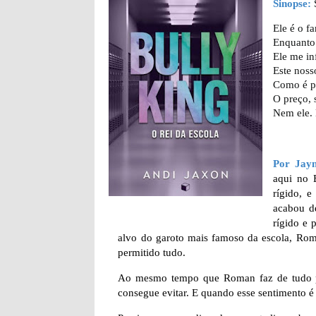
Sinopse:
Ele é o f
Enquanto 
Ele me in
Este noss
Como é po
O preço, 
Nem ele.
Por Jay
aqui no 
rígido, e
acabou d
rígido e 
alvo do garoto mais famoso da escola, Rom
permitido tudo.
Ao mesmo tempo que Roman faz de tudo par
consegue evitar. E quando esse sentimento é 