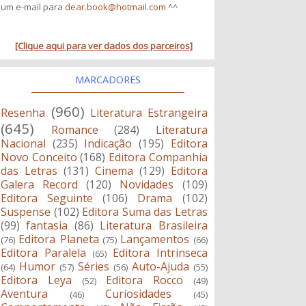
um e-mail para
dear.book@hotmail.com
^^
[Clique aqui para ver dados dos parceiros]
MARCADORES
(960)
Resenha
Literatura Estrangeira
(645)
Romance
(284)
Literatura
Nacional
(235)
Indicação
(195)
Editora
Novo Conceito
(168)
Editora Companhia
das Letras
(131)
Cinema
(129)
Editora
Galera Record
(120)
Novidades
(109)
Editora Seguinte
(106)
Drama
(102)
Suspense
(102)
Editora Suma das Letras
(99)
fantasia
(86)
Literatura Brasileira
Editora Planeta
Lançamentos
(76)
(75)
(66)
Editora Paralela
Editora Intrinseca
(65)
Humor
Séries
Auto-Ajuda
(64)
(57)
(56)
(55)
Editora Leya
Editora Rocco
(52)
(49)
Aventura
Curiosidades
(46)
(45)