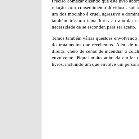
Preciso começar dizendo que este livro abor
relação com consentimento dúvidoso, suicíd
um dos mocinho é cruel, agressivo e dominado
também trás um tema forte, ao abordar 
necessidade de se esconder, para ser aceito.
Temos também várias questões envolvendo a
do tratamentos que recebemos. Além de to
direito, cheio de cenas de incendiar o colc
envolvente. Fiquei muito animada em ler ou
livros, incluindo um que envolve um person