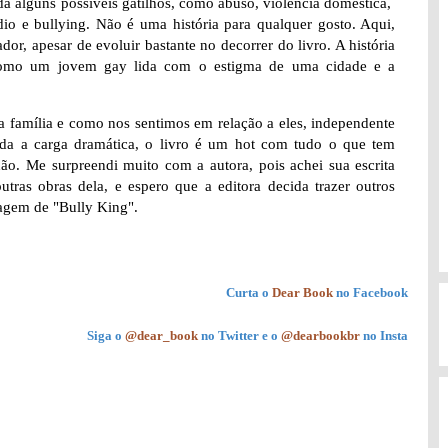
da alguns possíveis gatilhos, como abuso, violência doméstica,
io e bullying. Não é uma história para qualquer gosto. Aqui,
r, apesar de evoluir bastante no decorrer do livro. A história
como um jovem gay lida com o estigma de uma cidade e a
 família e como nos sentimos em relação a eles, independente
da a carga dramática, o livro é um hot com tudo o que tem
hão. Me surpreendi muito com a autora, pois achei sua escrita
tras obras dela, e espero que a editora decida trazer outros
agem de "Bully King".
Curta o
Dear Book
no Facebook
Siga o
@dear_book
no Twitter e o
@dearbookbr
no Insta