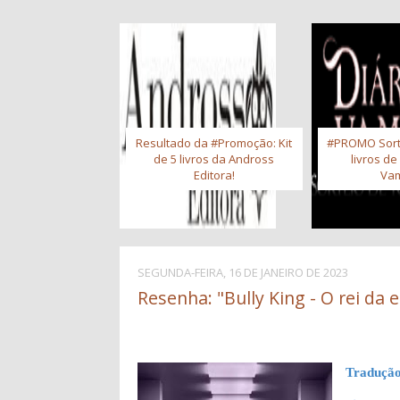
Resultado da #Promoção: Kit
#PROMO Sort
de 5 livros da Andross
livros de
Editora!
Vam
SEGUNDA-FEIRA, 16 DE JANEIRO DE 2023
Resenha: "Bully King - O rei da e
Tradução