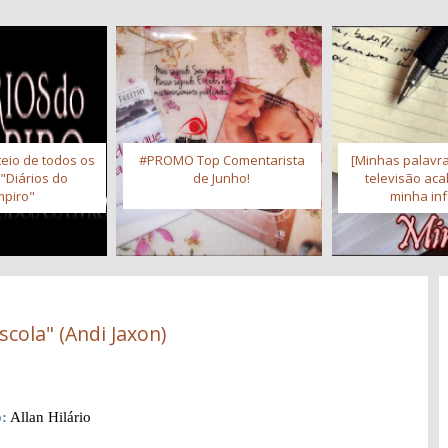
eio de todos os
#PROMO Top Comentarista
[Minhas palavra
 "Diários do
de Junho!
televisão ac
piro"
minha inf
scola" (Andi Jaxon)
:
Allan Hilário