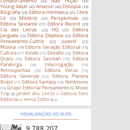
Comportamento
Não Ficção
(43)
(43)
Young Adult
Amazon
Distopia
(42)
(40)
(39)
Biografia
Editora Intrínseca
Chick
(36)
(35)
Lit
Mistério
Perspectivas
(33)
(32)
(32)
Editora Sextante
Editora Record
(31)
(29)
Cia das Letras.
HQ
Editora
(23)
(23)
Jangada
Editora Objetiva
Editora
(22)
(22)
Pensamento-Cultrix
Juvenil
(22)
(21)
Música
Editora Geração Editorial
(19)
(18)
Cultura
Kindle
Desafio
Editora
(17)
(17)
(16)
Draco
Editora Seoman
Editora
(16)
(15)
Pandorga
Interrogação
(14)
(14)
Retrospectiva
Editora Verus
(14)
(13)
Editora Generale
Editora Planeta
(12)
Brasil
Editora Fantasy
feminismo
(11)
(10)
Grupo Editorial Pensamento
Music
(10)
(9)
Trip
Jardim dos Livros
Editora Faro
(8)
(7)
Editorial
Verus Editora
(6)
(6)
VISUALIZAÇÕES DO BLOG
9,788,207