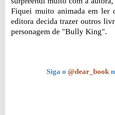
surpreendi muito com a autora, 
Fiquei muito animada em ler o
editora decida trazer outros li
personagem de "Bully King".
Siga o
@dear_book
n