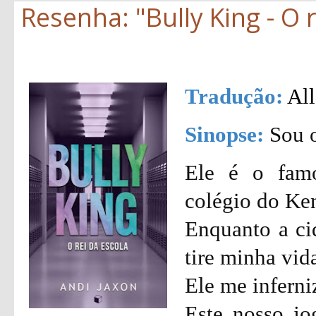
Resenha: "Bully King - O r
Tradução:
All
Sinopse:
Sou o
Ele é o fam
colégio do Ke
Enquanto a ci
tire minha vid
Ele me inferni
Este nosso j