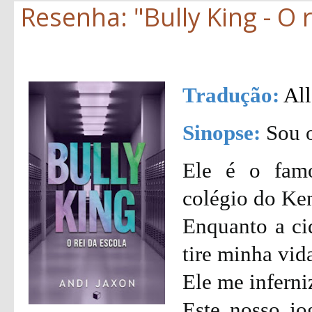
Resenha: "Bully King - O r
Tradução:
All
Sinopse:
Sou o
Ele é o fam
colégio do Ke
Enquanto a ci
tire minha vid
Ele me inferni
Este nosso j