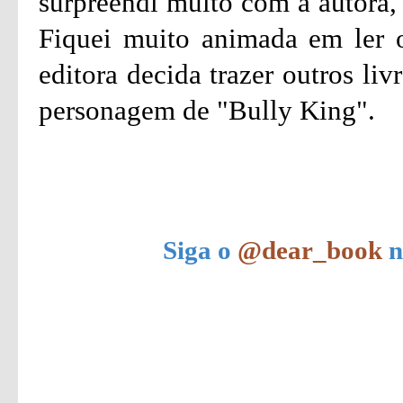
surpreendi muito com a autora, 
Fiquei muito animada em ler o
editora decida trazer outros li
personagem de "Bully King".
Siga o
@dear_book
n