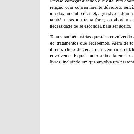
Preciso começar dizendo que este livro abor
relação com consentimento dúvidoso, suicíd
um dos mocinho é cruel, agressivo e dominado
também trás um tema forte, ao abordar 
necessidade de se esconder, para ser aceito.
Temos também várias questões envolvendo a
do tratamentos que recebemos. Além de to
direito, cheio de cenas de incendiar o colc
envolvente. Fiquei muito animada em ler ou
livros, incluindo um que envolve um person