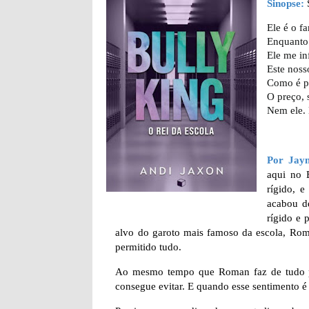
Sinopse:
Ele é o f
Enquanto 
Ele me in
Este noss
Como é po
O preço, 
Nem ele.
Por Jay
aqui no 
rígido, e
acabou d
rígido e 
alvo do garoto mais famoso da escola, Rom
permitido tudo.
Ao mesmo tempo que Roman faz de tudo par
consegue evitar. E quando esse sentimento é 