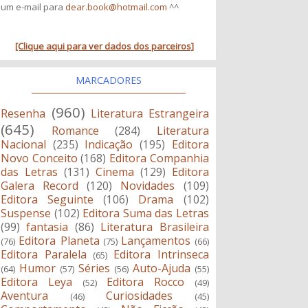
um e-mail para
dear.book@hotmail.com
^^
[Clique aqui para ver dados dos parceiros]
MARCADORES
(960)
Resenha
Literatura Estrangeira
(645)
Romance
(284)
Literatura
Nacional
(235)
Indicação
(195)
Editora
Novo Conceito
(168)
Editora Companhia
das Letras
(131)
Cinema
(129)
Editora
Galera Record
(120)
Novidades
(109)
Editora Seguinte
(106)
Drama
(102)
Suspense
(102)
Editora Suma das Letras
(99)
fantasia
(86)
Literatura Brasileira
Editora Planeta
Lançamentos
(76)
(75)
(66)
Editora Paralela
Editora Intrinseca
(65)
Humor
Séries
Auto-Ajuda
(64)
(57)
(56)
(55)
Editora Leya
Editora Rocco
(52)
(49)
Aventura
Curiosidades
(46)
(45)