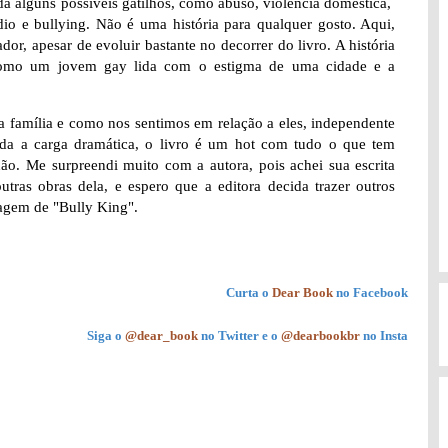
da alguns possíveis gatilhos, como abuso, violência doméstica,
io e bullying. Não é uma história para qualquer gosto. Aqui,
r, apesar de evoluir bastante no decorrer do livro. A história
como um jovem gay lida com o estigma de uma cidade e a
 família e como nos sentimos em relação a eles, independente
da a carga dramática, o livro é um hot com tudo o que tem
hão. Me surpreendi muito com a autora, pois achei sua escrita
tras obras dela, e espero que a editora decida trazer outros
agem de "Bully King".
Curta o
Dear Book
no Facebook
Siga o
@dear_book
no Twitter e o
@dearbookbr
no Insta