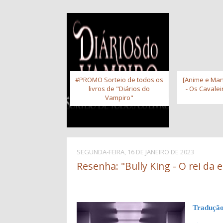
#PROMO Sorteio de todos os
[Anime e Man
livros de "Diários do
- Os Cavale
Vampiro"
SEGUNDA-FEIRA, 16 DE JANEIRO DE 2023
Resenha: "Bully King - O rei da e
Tradução