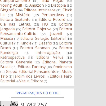
Comportamento
Não Ficção
(43)
(43)
Young Adult
Amazon
Distopia
(42)
(40)
(39)
Biografia
Editora Intrínseca
Chick
(36)
(35)
Lit
Mistério
Perspectivas
(33)
(32)
(32)
Editora Sextante
Editora Record
(31)
(29)
Cia das Letras.
HQ
Editora
(23)
(23)
Jangada
Editora Objetiva
Editora
(22)
(22)
Pensamento-Cultrix
Juvenil
(22)
(21)
Música
Editora Geração Editorial
(19)
(18)
Cultura
Kindle
Desafio
Editora
(17)
(17)
(16)
Draco
Editora Seoman
Editora
(16)
(15)
Pandorga
Interrogação
(14)
(14)
Retrospectiva
Editora Verus
(14)
(13)
Editora Generale
Editora Planeta
(12)
Brasil
Editora Fantasy
feminismo
(11)
(10)
Grupo Editorial Pensamento
Music
(10)
(9)
Trip
Jardim dos Livros
Editora Faro
(8)
(7)
Editorial
Verus Editora
(6)
(6)
VISUALIZAÇÕES DO BLOG
9,782,757