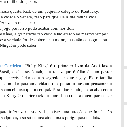
Sou o filho do pastor.
amoso quarterback de um pequeno colégio do Kentucky.
a cidade o venera, rezo para que Deus tire minha vida.
ferniza ao me atacar.
o jogo perverso pode acabar com nós dois.
ssível, algo parecer tão certo e tão errado ao mesmo tempo?
se a verdade for descoberta é a morte, mas não consigo parar.
 Ninguém pode saber.
ne Cordeiro:
"Bully King" é o primeiro livro da Andi Jaxon
Brasil, e ele trás Jonah, um rapaz que é filho de um pastor
 que precisa lidar com o segredo de que é gay. Ele e família
e se mudar para uma cidade que possui o mesmo pensamento
preconceituoso que o seu pai. Para piorar tudo, ele acaba sendo
an King. O quarterback do time da escola, a quem parece ser
a infernizar a sua vida, existe uma atração que Jonah não
recíproco, isso só coloca ainda mais perigo para os dois.