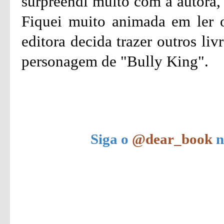
surpreendi muito com a autora, 
Fiquei muito animada em ler o
editora decida trazer outros li
personagem de "Bully King".
Siga o
@dear_book
n