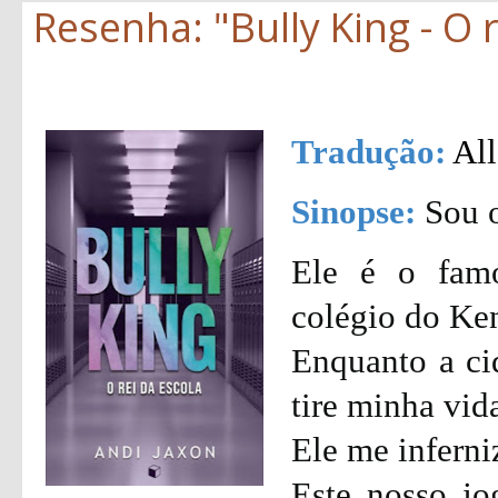
Resenha: "Bully King - O r
Tradução:
All
Sinopse:
Sou o
Ele é o fam
colégio do Ke
Enquanto a ci
tire minha vid
Ele me inferni
Este nosso j