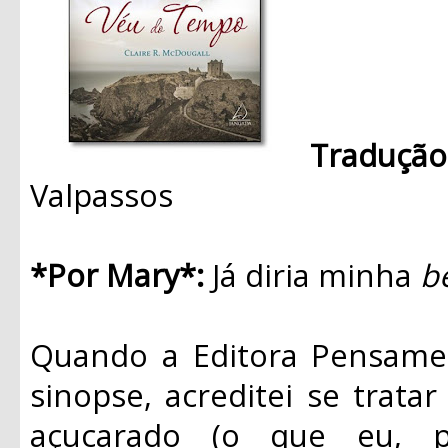
Traduç
Valpassos
*Por Mary*:
Já diria minha
b
Quando a Editora Pensament
sinopse, acreditei se trata
açucarado (o que eu, po