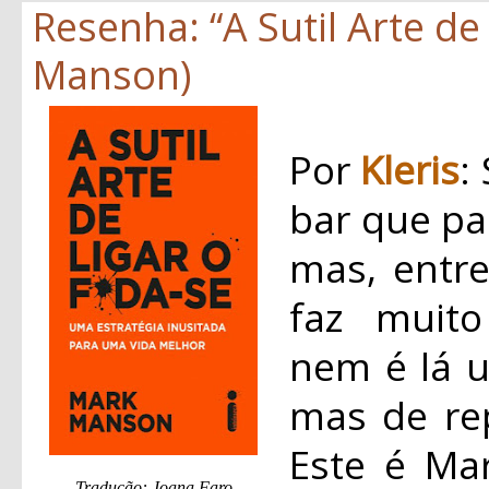
Resenha: “A Sutil Arte de
Manson)
Por
Kleris
:
bar que pa
mas, entre
faz muito
nem é lá u
mas de re
Este é Ma
Tradução: Joana Faro