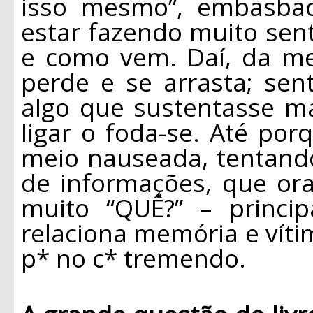
isso mesmo”, embasbac
estar fazendo muito se
e como vem. Daí, da met
perde e se arrasta; sen
algo que sustentasse m
ligar o foda-se. Até por
meio nauseada, tentand
de informações, que ora
muito “QUÊ?” – princi
relaciona memória e vít
p* no c* tremendo.