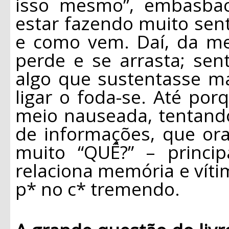
isso mesmo”, embasbac
estar fazendo muito se
e como vem. Daí, da met
perde e se arrasta; sen
algo que sustentasse m
ligar o foda-se. Até por
meio nauseada, tentand
de informações, que ora
muito “QUÊ?” – princi
relaciona memória e vít
p* no c* tremendo.