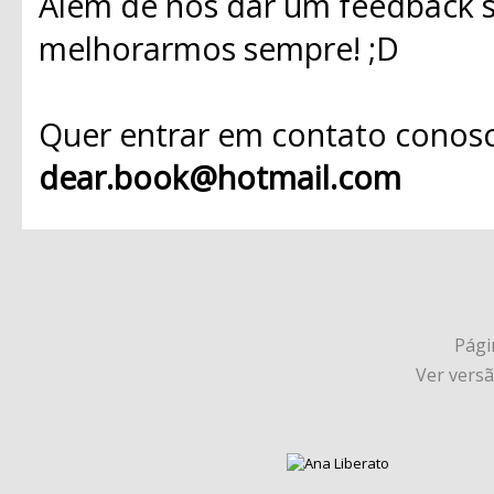
Além de nos dar um feedback s
melhorarmos sempre! ;D
Quer entrar em contato conosc
dear.book@hotmail.com
Págin
Ver vers