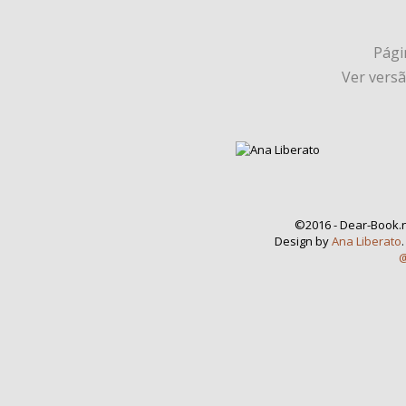
Págin
Ver vers
©2016 - Dear-Book.n
Design by
Ana Liberato
@