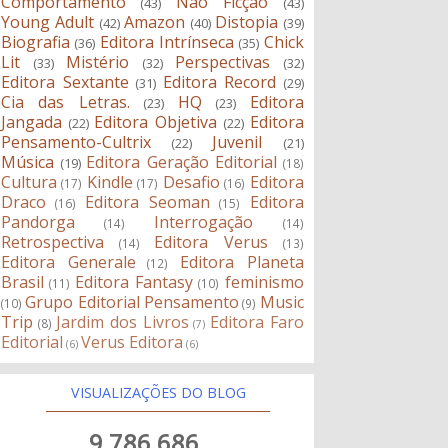
Comportamento
Não Ficção
(43)
(43)
Young Adult
Amazon
Distopia
(42)
(40)
(39)
Biografia
Editora Intrínseca
Chick
(36)
(35)
Lit
Mistério
Perspectivas
(33)
(32)
(32)
Editora Sextante
Editora Record
(31)
(29)
Cia das Letras.
HQ
Editora
(23)
(23)
Jangada
Editora Objetiva
Editora
(22)
(22)
Pensamento-Cultrix
Juvenil
(22)
(21)
Música
Editora Geração Editorial
(19)
(18)
Cultura
Kindle
Desafio
Editora
(17)
(17)
(16)
Draco
Editora Seoman
Editora
(16)
(15)
Pandorga
Interrogação
(14)
(14)
Retrospectiva
Editora Verus
(14)
(13)
Editora Generale
Editora Planeta
(12)
Brasil
Editora Fantasy
feminismo
(11)
(10)
Grupo Editorial Pensamento
Music
(10)
(9)
Trip
Jardim dos Livros
Editora Faro
(8)
(7)
Editorial
Verus Editora
(6)
(6)
VISUALIZAÇÕES DO BLOG
9,786,686