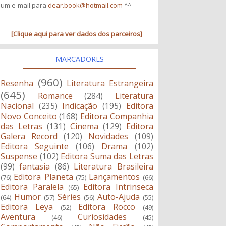
um e-mail para
dear.book@hotmail.com
^^
[Clique aqui para ver dados dos parceiros]
MARCADORES
(960)
Resenha
Literatura Estrangeira
(645)
Romance
(284)
Literatura
Nacional
(235)
Indicação
(195)
Editora
Novo Conceito
(168)
Editora Companhia
das Letras
(131)
Cinema
(129)
Editora
Galera Record
(120)
Novidades
(109)
Editora Seguinte
(106)
Drama
(102)
Suspense
(102)
Editora Suma das Letras
(99)
fantasia
(86)
Literatura Brasileira
Editora Planeta
Lançamentos
(76)
(75)
(66)
Editora Paralela
Editora Intrinseca
(65)
Humor
Séries
Auto-Ajuda
(64)
(57)
(56)
(55)
Editora Leya
Editora Rocco
(52)
(49)
Aventura
Curiosidades
(46)
(45)