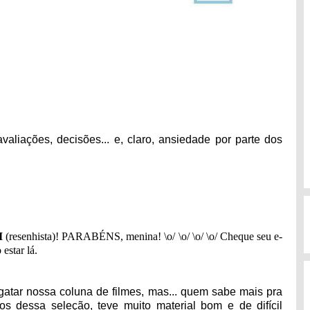
valiações, decisões... e, claro, ansiedade por parte dos
I
(resenhista)
! PARABÉNS, menina! \o/
\o/
\o/
\o/
Cheque seu e-
 estar lá.
atar nossa coluna de filmes, mas... quem sabe mais pra
os dessa seleção, teve muito material bom e de difícil