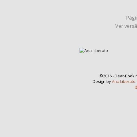
Págin
Ver vers
©2016 - Dear-Book.n
Design by
Ana Liberato
@