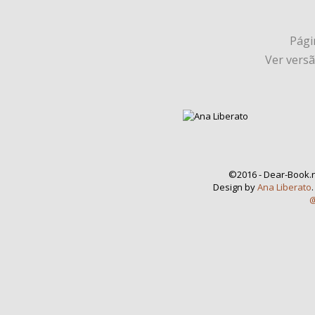
Págin
Ver vers
©2016 - Dear-Book.n
Design by
Ana Liberato
@