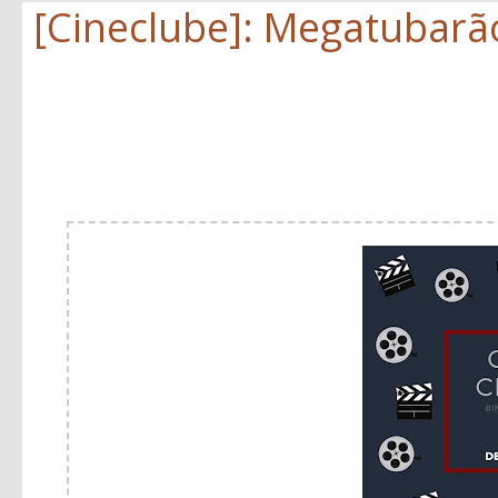
[Cineclube]: Megatubarã