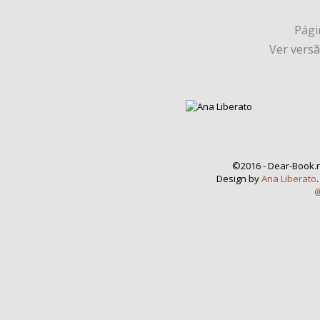
Págin
Ver vers
©2016 - Dear-Book.n
Design by
Ana Liberato
@