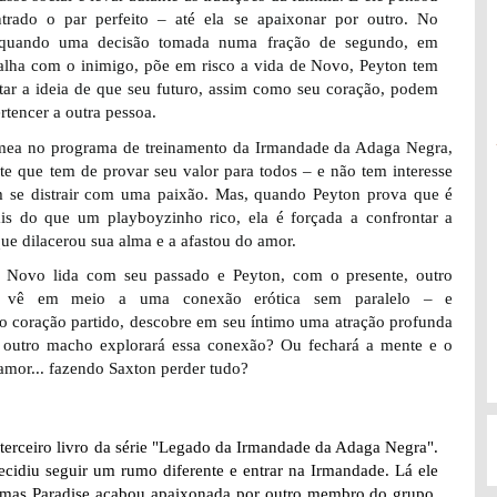
ntrado o par perfeito – até ela se apaixonar por outro. No
 quando uma decisão tomada numa fração de segundo, em
alha com o inimigo, põe em risco a vida de Novo, Peyton tem
tar a ideia de que seu futuro, assim como seu coração, podem
ertencer a outra pessoa.
ea no programa de treinamento da Irmandade da Adaga Negra,
e que tem de provar seu valor para todos – e não tem interesse
 se distrair com uma paixão. Mas, quando Peyton prova que é
is do que um playboyzinho rico, ela é forçada a confrontar a
que dilacerou sua alma e a afastou do amor.
 Novo lida com seu passado e Peyton, com o presente, outro
e vê em meio a uma conexão erótica sem paralelo – e
 o coração partido, descobre em seu íntimo uma atração profunda
outro macho explorará essa conexão? Ou fechará a mente e o
amor... fazendo Saxton perder tudo?
 terceiro livro da série "Legado da Irmandade da Adaga Negra".
cidiu seguir um rumo diferente e entrar na Irmandade. Lá ele
, mas Paradise acabou apaixonada por outro membro do grupo.