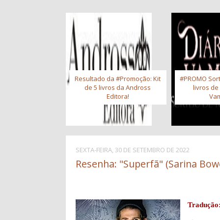
Resultado da #Promoção: Kit
#PROMO Sort
de 5 livros da Andross
livros de
Editora!
Vam
SEXTA-FEIRA, 30 DE SETEMBRO DE 2022
Resenha: "Superfã" (Sarina Bow
Tradução