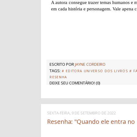
A autora consegue trazer temas humanos e m
em cada história e personagem. Vale apena co
ESCRITO POR
JAYNE CORDEIRO
TAGS:
# EDITORA UNIVERSO DOS LIVROS
# F
RESENHA
DEIXE SEU COMENTÁRIO!
(
0
)
SEXTA-FEIRA, 9 DE SETEMBRO DE 2022
Resenha: "Quando ele entra no 