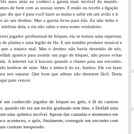
Três anos atrás eu conheci a garota mais incrível do mundo.
amos de bem com as nossas sortes. E então eu recebi a ligação
ue diz que é para você fazer as malas e subir em um avião e ir
ro ao seu destino.
Mas a garota ficou para trás. Eu não tinha o
telefone dela, e ela não sabia o meu nome verdadeiro.
irei jogador profissional de hóquei, ela se tornou uma superstar,
 de platina e uma legião de fãs. E um maldito produtor musical e
que a tratava mal.
Mas o destino não havia desistido de nós.
lilah aparece para assistir um jogo de hóquei, não posso evitar
 ela. A internet vai à loucura quando a chamo para um encontro.
não lembrar de mim. Mas o imbecil do ex, lembra. Ele vai fazer
ara nos separar. Que bom que atletas não desistem fácil. Desta
ogar para vencer.
 é um conhecido jogador de hóquei no gelo, e fã da cantora
ás, quando ele era um recém graduado sem time, e Delilah uma
veram uma química incrível. Apesar das cantadas e momentos em
nca aconteceu, e após, finalmente, conseguir um encontro com
a um contrato inesperado.