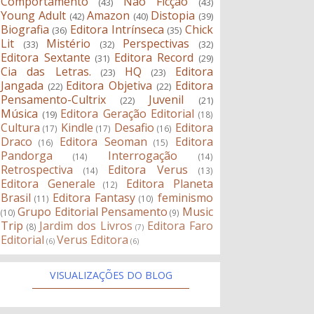
Comportamento
Não Ficção
(43)
(43)
Young Adult
Amazon
Distopia
(42)
(40)
(39)
Biografia
Editora Intrínseca
Chick
(36)
(35)
Lit
Mistério
Perspectivas
(33)
(32)
(32)
Editora Sextante
Editora Record
(31)
(29)
Cia das Letras.
HQ
Editora
(23)
(23)
Jangada
Editora Objetiva
Editora
(22)
(22)
Pensamento-Cultrix
Juvenil
(22)
(21)
Música
Editora Geração Editorial
(19)
(18)
Cultura
Kindle
Desafio
Editora
(17)
(17)
(16)
Draco
Editora Seoman
Editora
(16)
(15)
Pandorga
Interrogação
(14)
(14)
Retrospectiva
Editora Verus
(14)
(13)
Editora Generale
Editora Planeta
(12)
Brasil
Editora Fantasy
feminismo
(11)
(10)
Grupo Editorial Pensamento
Music
(10)
(9)
Trip
Jardim dos Livros
Editora Faro
(8)
(7)
Editorial
Verus Editora
(6)
(6)
VISUALIZAÇÕES DO BLOG