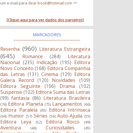
um e-mail para
dear.book@hotmail.com
^^
[Clique aqui para ver dados dos parceiros]
MARCADORES
(960)
Resenha
Literatura Estrangeira
(645)
Romance
(284)
Literatura
Nacional
(235)
Indicação
(195)
Editora
Novo Conceito
(168)
Editora Companhia
das Letras
(131)
Cinema
(129)
Editora
Galera Record
(120)
Novidades
(109)
Editora Seguinte
(106)
Drama
(102)
Suspense
(102)
Editora Suma das Letras
(99)
fantasia
(86)
Literatura Brasileira
Editora Planeta
Lançamentos
(76)
(75)
(66)
Editora Paralela
Editora Intrinseca
(65)
Humor
Séries
Auto-Ajuda
(64)
(57)
(56)
(55)
Editora Leya
Editora Rocco
(52)
(49)
Aventura
Curiosidades
(46)
(45)