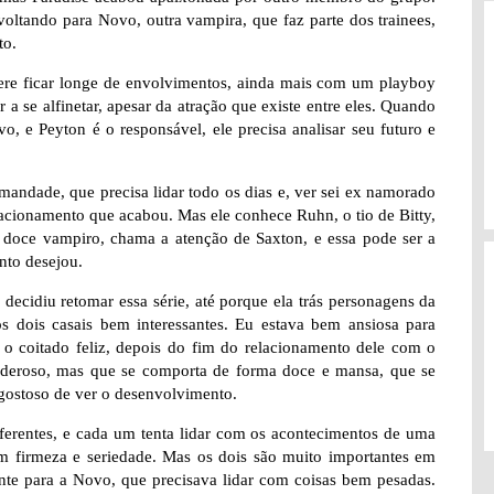
voltando para Novo, outra vampira, que faz parte dos trainees,
to.
re ficar longe de envolvimentos, ainda mais com um playboy
a se alfinetar, apesar da atração que existe entre eles. Quando
, e Peyton é o responsável, ele precisa analisar seu futuro e
ndade, que precisa lidar todo os dias e, ver sei ex namorado
acionamento que acabou. Mas ele conhece Ruhn, o tio de Bitty,
doce vampiro, chama a atenção de Saxton, e essa pode ser a
nto desejou.
decidiu retomar essa série, até porque ela trás personagens da
mos dois casais bem interessantes. Eu estava bem ansiosa para
 o coitado feliz, depois do fim do relacionamento dele com o
deroso, mas que se comporta de forma doce e mansa, que se
 gostoso de ver o desenvolvimento.
ferentes, e cada um tenta lidar com os acontecimentos de uma
com firmeza e seriedade. Mas os dois são muito importantes em
ente para a Novo, que precisava lidar com coisas bem pesadas.