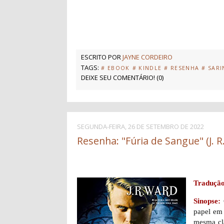
ESCRITO POR
JAYNE CORDEIRO
TAGS:
# EBOOK
# KINDLE
# RESENHA
# SAR
DEIXE SEU COMENTÁRIO!
(
0
)
SEGUNDA-FEIRA, 26 DE SETEMBRO DE 2022
Resenha: "Fúria de Sangue" (J. R
Tradução
Sinopse:
papel em 
mesma cla