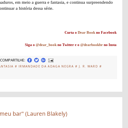
aduros, em meio a guerra e fantasia, e continua surpreendendo
ntinuar a história dessa série.
Curta o
Dear Book
no Facebook
Siga o
@dear_book
no Twitter e o
@dearbookbr
no Insta
COMPARTILHE:
ANTASIA
# IRMANDADE DA ADAGA NEGRA
# J. R. WARD
#
meu bar" (Lauren Blakely)