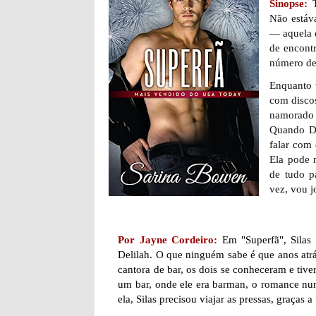
Sinopse:
Não estáv
— aquela q
de encont
número de 
Enquanto v
com discos
namorado 
Quando De
falar com
Ela pode 
de tudo p
vez, vou j
Por Jayne Cordeiro:
Em "Superfã", Silas
Delilah. O que ninguém sabe é que anos atr
cantora de bar, os dois se conheceram e ti
um bar, onde ele era barman, o romance nu
ela, Silas precisou viajar as pressas, graças 