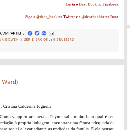
Curta o
Dear Book
no Facebook
Siga o
@dear_book
no Twitter e o
@dearbookbr
no Insta
COMPARTILHE:
INA BOWEN
# SÉRIE BROOKLYN BRUISERS
. Ward)
:
Cristina Calderini Tognelli
Como vampiro aristocrata, Peyton sabe muito bem qual é seu
relação à própria linhagem: encontrar uma fêmea adequada da
sse social e levar adiante as tradições da família. E ele pensou