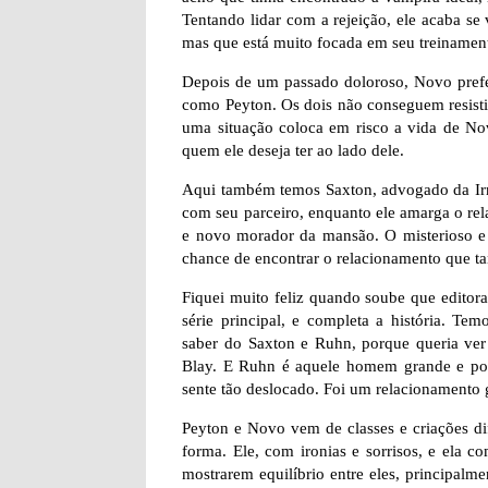
Tentando lidar com a rejeição, ele acaba se 
mas que está muito focada em seu treinamen
Depois de um passado doloroso, Novo prefe
como Peyton. Os dois não conseguem resistir 
uma situação coloca em risco a vida de Novo
quem ele deseja ter ao lado dele.
Aqui também temos Saxton, advogado da Irma
com seu parceiro, enquanto ele amarga o rel
e novo morador da mansão. O misterioso e 
chance de encontrar o relacionamento que ta
Fiquei muito feliz quando soube que editora 
série principal, e completa a história. Te
saber do Saxton e Ruhn, porque queria ver
Blay. E Ruhn é aquele homem grande e po
sente tão deslocado. Foi um relacionamento
Peyton e Novo vem de classes e criações di
forma. Ele, com ironias e sorrisos, e ela 
mostrarem equilíbrio entre eles, principalm