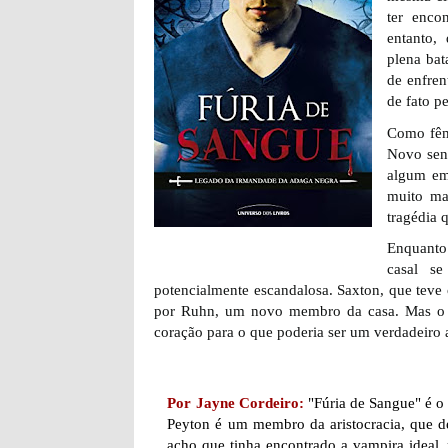
ter enco
entanto,
plena bat
de enfren
de fato p
Como fêm
Novo sent
algum em
muito ma
tragédia 
Enquanto
casal s
potencialmente escandalosa. Saxton, que teve
por Ruhn, um novo membro da casa. Mas o 
coração para o que poderia ser um verdadeiro 
Por Jayne Cordeiro:
"Fúria de Sangue" é o
Peyton é um membro da aristocracia, que de
acho que tinha encontrado a vampira ideal