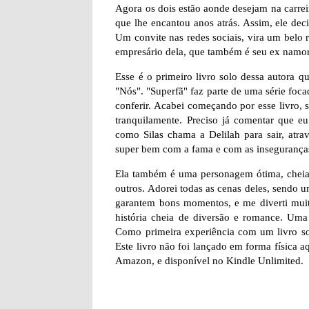
Agora os dois estão aonde desejam na carre
que lhe encantou anos atrás. Assim, ele de
Um convite nas redes sociais, vira um belo r
empresário dela, que também é seu ex namor
Esse é o primeiro livro solo dessa autora qu
"Nós". "Superfã" faz parte de uma série foca
conferir. Acabei começando por esse livro, s
tranquilamente. Preciso já comentar que 
como Silas chama a Delilah para sair, atrav
super bem com a fama e com as inseguranças
Ela também é uma personagem ótima, cheia 
outros. Adorei todas as cenas deles, sendo
garantem bons momentos, e me diverti muit
história cheia de diversão e romance. Uma 
Como primeira experiência com um livro solo
Este livro não foi lançado em forma física 
Amazon, e disponível no Kindle Unlimited.