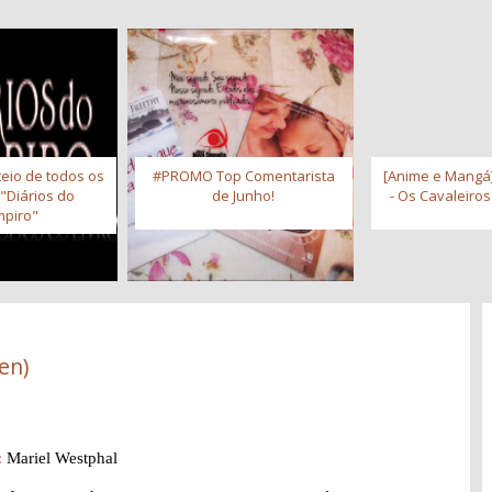
eio de todos os
#PROMO Top Comentarista
[Anime e Mangá]
 "Diários do
de Junho!
- Os Cavaleiro
piro"
en)
:
Mariel Westphal