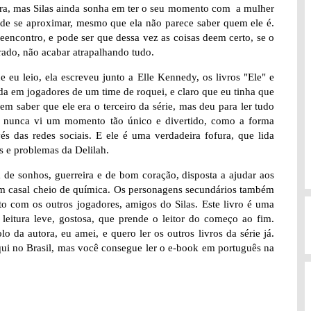
ira, mas Silas ainda sonha em ter o seu momento com a mulher
cide se aproximar, mesmo que ela não parece saber quem ele é.
eencontro, e pode ser que dessa vez as coisas deem certo, se o
ado, não acabar atrapalhando tudo.
e eu leio, ela escreveu junto a Elle Kennedy, os livros "Ele" e
da em jogadores de um time de roquei, e claro que eu tinha que
em saber que ele era o terceiro da série, mas deu para ler tudo
eu nunca vi um momento tão único e divertido, como a forma
és das redes sociais. E ele é uma verdadeira fofura, que lida
 e problemas da Delilah.
de sonhos, guerreira e de bom coração, disposta a ajudar aos
 um casal cheio de química. Os personagens secundários também
o com os outros jogadores, amigos do Silas. Este livro é uma
leitura leve, gostosa, que prende o leitor do começo ao fim.
 da autora, eu amei, e quero ler os outros livros da série já.
aqui no Brasil, mas você consegue ler o e-book em português na