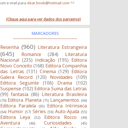
um e-mail para
dear.book@hotmail.com
^^
[Clique aqui para ver dados dos parceiros]
MARCADORES
(960)
Resenha
Literatura Estrangeira
(645)
Romance
(284)
Literatura
Nacional
(235)
Indicação
(195)
Editora
Novo Conceito
(168)
Editora Companhia
das Letras
(131)
Cinema
(129)
Editora
Galera Record
(120)
Novidades
(109)
Editora Seguinte
(106)
Drama
(102)
Suspense
(102)
Editora Suma das Letras
(99)
fantasia
(86)
Literatura Brasileira
Editora Planeta
Lançamentos
(76)
(75)
(66)
Editora Paralela
Editora Intrinseca
(65)
Humor
Séries
Auto-Ajuda
(64)
(57)
(56)
(55)
Editora Leya
Editora Rocco
(52)
(49)
Aventura
Curiosidades
(46)
(45)