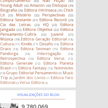
Comportamento
Não Ficção
(43)
(43)
Young Adult
Amazon
Distopia
(42)
(40)
(39)
Biografia
Editora Intrínseca
Chick
(36)
(35)
Lit
Mistério
Perspectivas
(33)
(32)
(32)
Editora Sextante
Editora Record
(31)
(29)
Cia das Letras.
HQ
Editora
(23)
(23)
Jangada
Editora Objetiva
Editora
(22)
(22)
Pensamento-Cultrix
Juvenil
(22)
(21)
Música
Editora Geração Editorial
(19)
(18)
Cultura
Kindle
Desafio
Editora
(17)
(17)
(16)
Draco
Editora Seoman
Editora
(16)
(15)
Pandorga
Interrogação
(14)
(14)
Retrospectiva
Editora Verus
(14)
(13)
Editora Generale
Editora Planeta
(12)
Brasil
Editora Fantasy
feminismo
(11)
(10)
Grupo Editorial Pensamento
Music
(10)
(9)
Trip
Jardim dos Livros
Editora Faro
(8)
(7)
Editorial
Verus Editora
(6)
(6)
VISUALIZAÇÕES DO BLOG
9,780,069