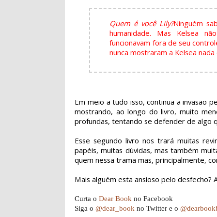
Quem é você Lily?
Ninguém sab
humanidade. Mas Kelsea não p
funcionavam fora de seu control
nunca mostraram a Kelsea nada q
Em meio a tudo isso, continua a invasão 
mostrando, ao longo do livro, muito me
profundas, tentando se defender de algo 
Esse segundo livro nos trará muitas revi
papéis, muitas dúvidas, mas também mui
quem nessa trama mas, principalmente, c
Mais alguém esta ansioso pelo desfecho? A
Curta o
Dear Book
no Facebook
Siga o
@dear_book
no Twitter e o
@dearbook