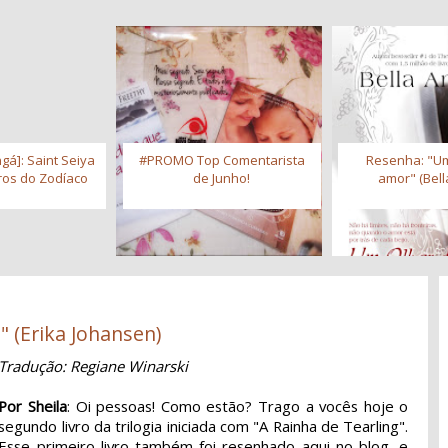
gá]: Saint Seiya
#PROMO Top Comentarista
Resenha: "Um
iros do Zodíaco
de Junho!
amor" (Bell
" (Erika Johansen)
Tradução: Regiane Winarski
Por Sheila
: Oi pessoas! Como estão? Trago a vocês hoje o
segundo livro da trilogia iniciada com "A Rainha de Tearling".
Esse primeiro livro também foi resenhado aqui no blog, e