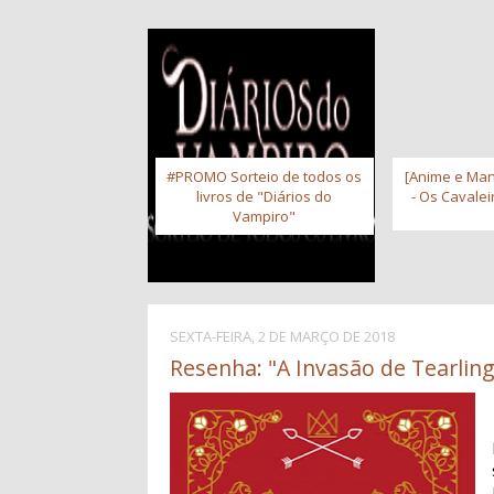
#PROMO Sorteio de todos os
[Anime e Man
livros de "Diários do
- Os Cavale
Vampiro"
SEXTA-FEIRA, 2 DE MARÇO DE 2018
Resenha: "A Invasão de Tearling