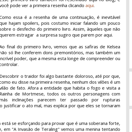
você pode ver a primeira resenha clicando
aqui
.
Como essa é a resenha de uma continuação, é inevitável
que hajam spoilers, pois costumo iniciar falando um pouco
sobre o desfecho do primeiro livro. Assim, àqueles que não
querem estragar a surpresa sugiro que parem por aqui.
Ao final do primeiro livro, vemos que as safiras de Kelsea
não só lhe conferem dons premonitórios, mas também um
incrível poder, que a mesma esta longe de compreender ou
controlar.
Descobrir o traidor foi algo bastante doloroso, até por que,
como eu disse na primeira resenha, nenhum dos vilões é um
vilão de fato. Afora a entidade que habita o fogo e visita a
Rainha de Mortmese, todos os outros personagens com
más inclinações parecem ter passado por rupturas
o justificar o ato mal, mas explica por que eles se tornaram
a está se esforçando para provar que é uma soberana forte,
e, em "A Invasão de Teraling" vemos uma menina tentando