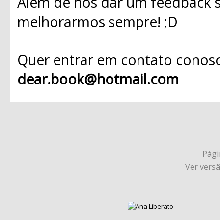
Além de nos dar um feedback s
melhorarmos sempre! ;D
Quer entrar em contato conosc
dear.book@hotmail.com
Págin
Ver vers