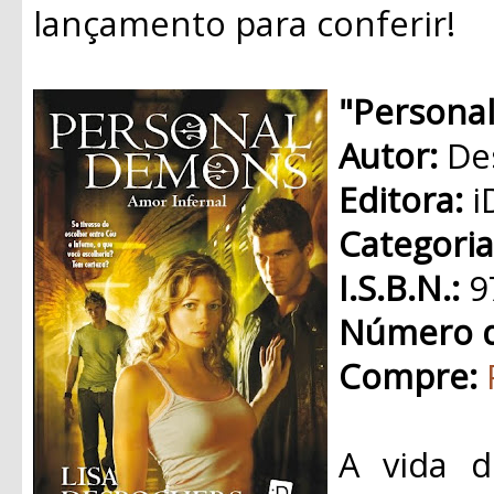
lançamento para conferir!
"Persona
Autor:
De
Editora:
i
Categori
I.S.B.N.:
9
Número d
Compre:
A vida 