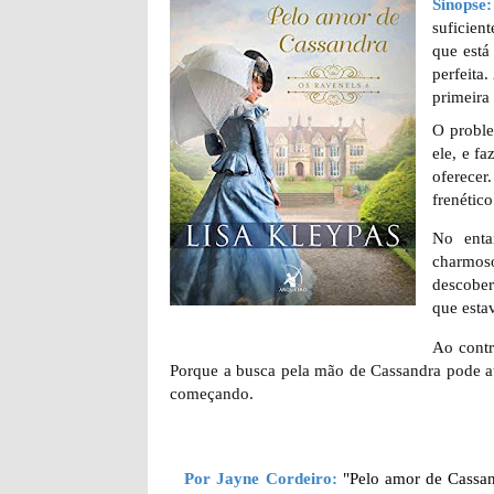
Sinopse:
suficient
que está
perfeita
primeira
O proble
ele, e f
oferecer
frenétic
No enta
charmos
descober
que esta
Ao contr
Porque a busca pela mão de Cassandra pode at
começando.
Por Jayne Cordeiro:
"Pelo amor de Cassand