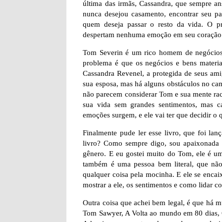
última das irmãs, Cassandra, que sempre a
nunca desejou casamento, encontrar seu pa
quem deseja passar o resto da vida. O pr
despertam nenhuma emoção em seu coração 
Tom Severin é um rico homem de negócios,
problema é que os negócios e bens materia
Cassandra Revenel, a protegida de seus ami
sua esposa, mas há alguns obstáculos no ca
não parecem considerar Tom e sua mente rac
sua vida sem grandes sentimentos, mas c
emoções surgem, e ele vai ter que decidir o q
Finalmente pude ler esse livro, que foi la
livro? Como sempre digo, sou apaixonada p
gênero. E eu gostei muito do Tom, ele é u
também é uma pessoa bem literal, que não 
qualquer coisa pela mocinha. E ele se enc
mostrar a ele, os sentimentos e como lidar c
Outra coisa que achei bem legal, é que há m
Tom Sawyer, A Volta ao mundo em 80 dias, 