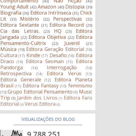
Comportamento
Não Ficção
(43)
(43)
Young Adult
Amazon
Distopia
(42)
(40)
(39)
Biografia
Editora Intrínseca
Chick
(36)
(35)
Lit
Mistério
Perspectivas
(33)
(32)
(32)
Editora Sextante
Editora Record
(31)
(29)
Cia das Letras.
HQ
Editora
(23)
(23)
Jangada
Editora Objetiva
Editora
(22)
(22)
Pensamento-Cultrix
Juvenil
(22)
(21)
Música
Editora Geração Editorial
(19)
(18)
Cultura
Kindle
Desafio
Editora
(17)
(17)
(16)
Draco
Editora Seoman
Editora
(16)
(15)
Pandorga
Interrogação
(14)
(14)
Retrospectiva
Editora Verus
(14)
(13)
Editora Generale
Editora Planeta
(12)
Brasil
Editora Fantasy
feminismo
(11)
(10)
Grupo Editorial Pensamento
Music
(10)
(9)
Trip
Jardim dos Livros
Editora Faro
(8)
(7)
Editorial
Verus Editora
(6)
(6)
VISUALIZAÇÕES DO BLOG
9,788,251