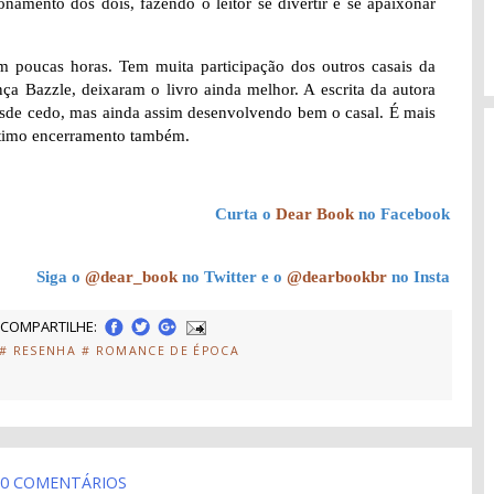
namento dos dois, fazendo o leitor se divertir e se apaixonar
 em poucas horas. Tem muita participação dos outros casais da
ça Bazzle, deixaram o livro ainda melhor. A escrita da autora
esde cedo, mas ainda assim desenvolvendo bem o casal. É mais
ótimo encerramento também.
Curta o
Dear Book
no Facebook
Siga o
@dear_book
no Twitter e o
@dearbookbr
no Insta
COMPARTILHE:
# RESENHA
# ROMANCE DE ÉPOCA
0 COMENTÁRIOS