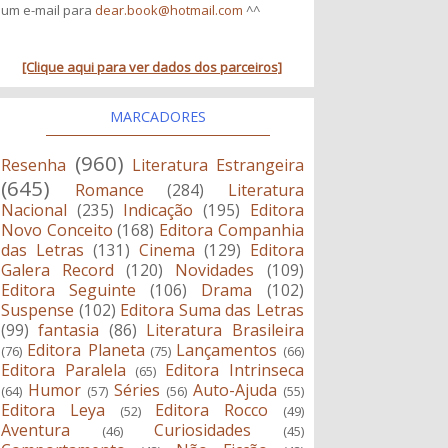
um e-mail para
dear.book@hotmail.com
^^
[Clique aqui para ver dados dos parceiros]
MARCADORES
(960)
Resenha
Literatura Estrangeira
(645)
Romance
(284)
Literatura
Nacional
(235)
Indicação
(195)
Editora
Novo Conceito
(168)
Editora Companhia
das Letras
(131)
Cinema
(129)
Editora
Galera Record
(120)
Novidades
(109)
Editora Seguinte
(106)
Drama
(102)
Suspense
(102)
Editora Suma das Letras
(99)
fantasia
(86)
Literatura Brasileira
Editora Planeta
Lançamentos
(76)
(75)
(66)
Editora Paralela
Editora Intrinseca
(65)
Humor
Séries
Auto-Ajuda
(64)
(57)
(56)
(55)
Editora Leya
Editora Rocco
(52)
(49)
Aventura
Curiosidades
(46)
(45)