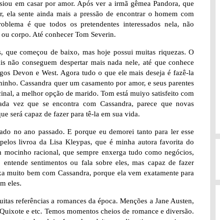
nsiou em casar por amor. Após ver a irmã gêmea Pandora, que
r, ela sente ainda mais a pressão de encontrar o homem com
oblema é que todos os pretendentes interessados nela, não
ou corpo. Até conhecer Tom Severin.
 que começou de baixo, mas hoje possui muitas riquezas. O
is não conseguem despertar mais nada nele, até que conhece
gos Devon e West. Agora tudo o que ele mais deseja é fazê-la
minho. Cassandra quer um casamento por amor, e seus parentes
inal, a melhor opção de marido. Tom está muiyo satisfeito com
ada vez que se encontra com Cassandra, parece que novas
ue será capaz de fazer para tê-la em sua vida.
nçado no ano passado. E porque eu demorei tanto para ler esse
elos livroa da Lisa Kleypas, que é minha autora favorita do
m mocinho racional, que sempre enxerga tudo como negócios,
entende sentimentos ou fala sobre eles, mas capaz de fazer
aixa muito bem com Cassandra, porque ela vem exatamente para
om eles.
uitas referências a romances da época. Menções a Jane Austen,
Quixote e etc. Temos momentos cheios de romance e diversão.