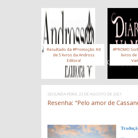
Resultado da #Promoção: Kit
#PROMO Sort
de 5 livros da Andross
livros de
Editora!
Vam
SEGUNDA-FEIRA, 23 DE AGOSTO DE 2021
Resenha: "Pelo amor de Cassand
Traduç