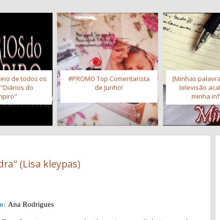
eio de todos os
#PROMO Top Comentarista
[Minhas palavra
 "Diários do
de Junho!
televisão ac
piro"
minha inf
ra" (Lisa kleypas)
ão:
Ana Rodrigues