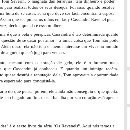
Tom Severin, o magnata das ferrovias, tem dinheiro e poder
es para realizar todos os seus desejos. Por isso, quando resolve
 na hora de se casar, acha que deve ser fácil encontrar a esposa
. Assim que ele pousa os olhos em lady Cassandra Ravenel pela
 vez, decide que ela é essa mulher.
ma é que a bela e perspicaz Cassandra é tão determinada quanto
az questão de se casar por amor – a única coisa que Tom não pode
. Além disso, ela não tem o menor interesse em viver no mundo
o de alguém que só joga para vencer.
nto, mesmo com o coração de gelo, ele é o homem mais
o que Cassandra já conheceu. E quando um inimigo recém-
to quase destrói a reputação dela, Tom aproveita a oportunidade
va esperando para conquistá-la.
ário do que pensa, porém, ele ainda não conseguiu o que queria.
é ter chegado ao fim, mas a batalha por seu coração está apenas
ra" é o sexto livro da série "Os Revenels". Aqui nós temos a