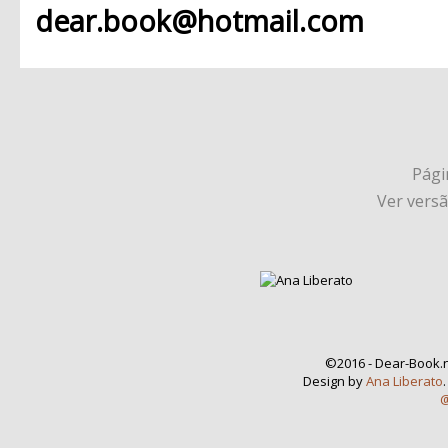
dear.book@hotmail.com
Págin
Ver vers
©2016 - Dear-Book.n
Design by
Ana Liberato
@