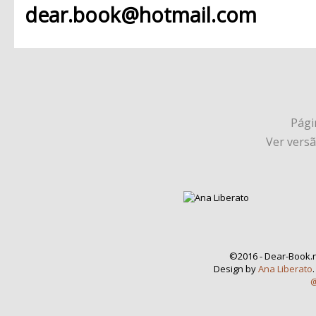
dear.book@hotmail.com
Págin
Ver vers
©2016 - Dear-Book.n
Design by
Ana Liberato
@