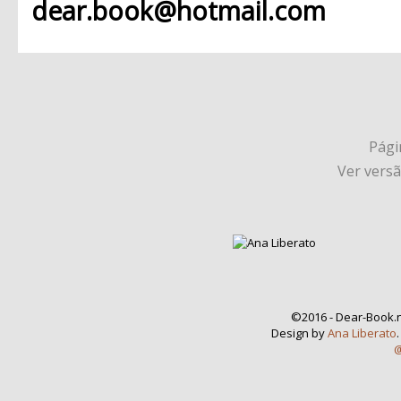
dear.book@hotmail.com
Págin
Ver vers
©2016 - Dear-Book.n
Design by
Ana Liberato
@