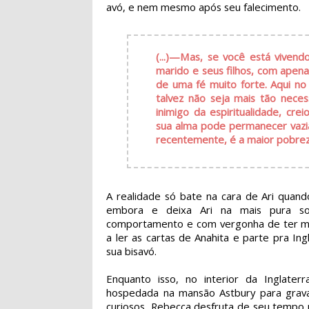
avó, e nem mesmo após seu falecimento.
(...)—Mas, se você está vive
marido e seus filhos, com apena
de uma fé muito forte. Aqui no
talvez não seja mais tão necess
inimigo da espiritualidade, cr
sua alma pode permanecer vazia
recentemente, é a maior pobrez
A realidade só bate na cara de Ari quan
embora e deixa Ari na mais pura sol
comportamento e com vergonha de ter men
a ler as cartas de Anahita e parte pra I
sua bisavó.
Enquanto isso, no interior da Inglater
hospedada na mansão Astbury para gravaç
curiosos, Rebecca desfruta de seu tempo