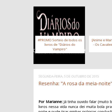
#PROMO Sorteio de todos os
[Anime e Man
livros de "Diários do
- Os Cavale
Vampiro"
SEGUNDA-FEIRA, 5 DE OUTUBRO DE 2015
Resenha: "A rosa da meia-noite"
Por Marianne:
Já tinha ouvido falar (muito
livros nessa vida nunca dei muita bola 
noite e pude tirar minhas próprias conclus