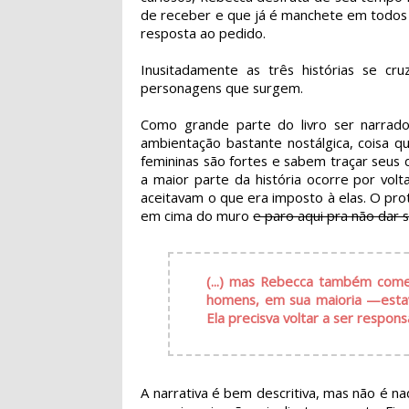
de receber e que já é manchete em todos 
resposta ao pedido.
Inusitadamente as três histórias se cr
personagens que surgem.
Como grande parte do livro ser narrado
ambientação bastante nostálgica, coisa 
femininas são fortes e sabem traçar seus 
a maior parte da história ocorre por vol
aceitavam o que era imposto à elas. O pro
em cima do muro
e paro aqui pra não dar s
(...) mas Rebecca também com
homens, em sua maioria —estav
Ela precisva voltar a ser respo
A narrativa é bem descritiva, mas não é n