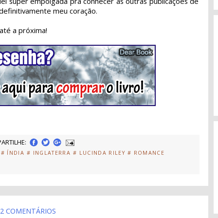
quei super empolgada pra conhecer as outras publicações de
 definitivamente meu coração.
até a próxima!
ARTILHE:
# ÍNDIA
# INGLATERRA
# LUCINDA RILEY
# ROMANCE
2 COMENTÁRIOS