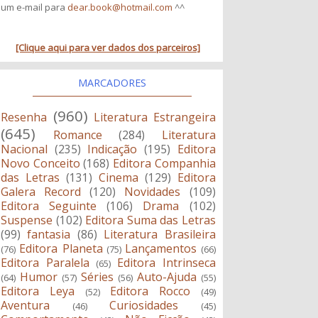
um e-mail para
dear.book@hotmail.com
^^
[Clique aqui para ver dados dos parceiros]
MARCADORES
(960)
Resenha
Literatura Estrangeira
(645)
Romance
(284)
Literatura
Nacional
(235)
Indicação
(195)
Editora
Novo Conceito
(168)
Editora Companhia
das Letras
(131)
Cinema
(129)
Editora
Galera Record
(120)
Novidades
(109)
Editora Seguinte
(106)
Drama
(102)
Suspense
(102)
Editora Suma das Letras
(99)
fantasia
(86)
Literatura Brasileira
Editora Planeta
Lançamentos
(76)
(75)
(66)
Editora Paralela
Editora Intrinseca
(65)
Humor
Séries
Auto-Ajuda
(64)
(57)
(56)
(55)
Editora Leya
Editora Rocco
(52)
(49)
Aventura
Curiosidades
(46)
(45)