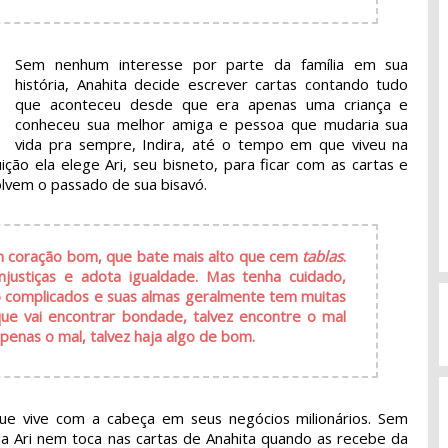
Sem nenhum interesse por parte da família em sua
história, Anahita decide escrever cartas contando tudo
que aconteceu desde que era apenas uma criança e
conheceu sua melhor amiga e pessoa que mudaria sua
vida pra sempre, Indira, até o tempo em que viveu na
ição ela elege Ari, seu bisneto, para ficar com as cartas e
olvem o passado de sua bisavó.
m coração bom, que bate mais alto que cem
tablas
.
justiças e adota igualdade. Mas tenha cuidado,
o complicados e suas almas geralmente tem muitas
ue vai encontrar bondade, talvez encontre o mal
enas o mal, talvez haja algo de bom.
e vive com a cabeça em seus negócios milionários. Sem
da Ari nem toca nas cartas de Anahita quando as recebe da