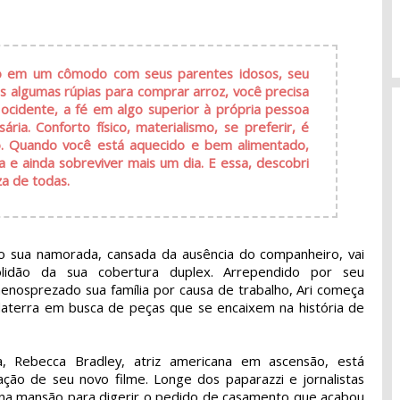
ndo em um cômodo com seus parentes idosos, seu
s algumas rúpias para comprar arroz, você precisa
 ocidente, a fé em algo superior à própria pessoa
ária. Conforto físico, materialismo, se preferir, é
eio. Quando você está aquecido e bem alimentado,
 e ainda sobreviver mais um dia. E essa, descobri
a de todas.
do sua namorada, cansada da ausência do companheiro, vai
idão da sua cobertura duplex. Arrependido por seu
osprezado sua família por causa de trabalho, Ari começa
nglaterra em busca de peças que se encaixem na história de
ra, Rebecca Bradley, atriz americana em ascensão, está
ão de seu novo filme. Longe dos paparazzi e jornalistas
 na mansão para digerir o pedido de casamento que acabou