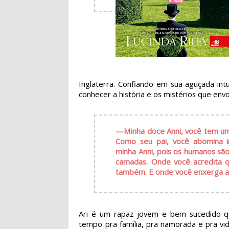
Inglaterra. Confiando em sua aguçada intu
conhecer a história e os mistérios que env
—
Minha doce Anni, você tem u
Como seu pai, você abomina in
minha Anni, pois os humanos sã
camadas. Onde você acredita q
também. E onde você enxerga ap
Ari é um rapaz jovem e bem sucedido qu
tempo pra família, pra namorada e pra vi