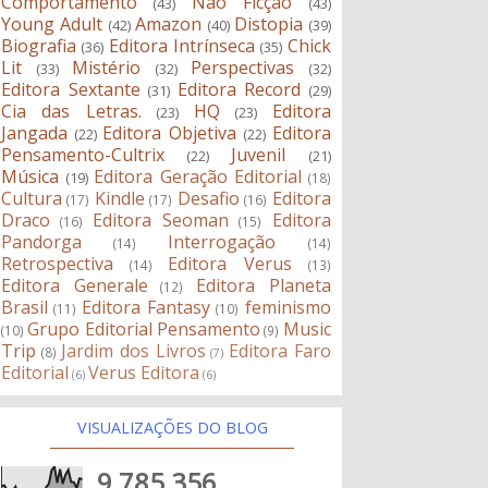
Comportamento
Não Ficção
(43)
(43)
Young Adult
Amazon
Distopia
(42)
(40)
(39)
Biografia
Editora Intrínseca
Chick
(36)
(35)
Lit
Mistério
Perspectivas
(33)
(32)
(32)
Editora Sextante
Editora Record
(31)
(29)
Cia das Letras.
HQ
Editora
(23)
(23)
Jangada
Editora Objetiva
Editora
(22)
(22)
Pensamento-Cultrix
Juvenil
(22)
(21)
Música
Editora Geração Editorial
(19)
(18)
Cultura
Kindle
Desafio
Editora
(17)
(17)
(16)
Draco
Editora Seoman
Editora
(16)
(15)
Pandorga
Interrogação
(14)
(14)
Retrospectiva
Editora Verus
(14)
(13)
Editora Generale
Editora Planeta
(12)
Brasil
Editora Fantasy
feminismo
(11)
(10)
Grupo Editorial Pensamento
Music
(10)
(9)
Trip
Jardim dos Livros
Editora Faro
(8)
(7)
Editorial
Verus Editora
(6)
(6)
VISUALIZAÇÕES DO BLOG
9,785,356