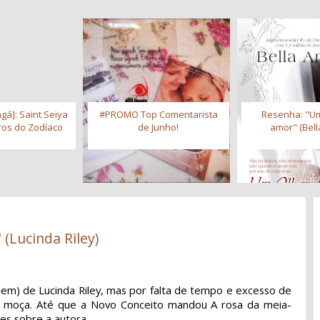
gá]: Saint Seiya
#PROMO Top Comentarista
Resenha: "Um
iros do Zodíaco
de Junho!
amor" (Bell
 (Lucinda Riley)
 bem) de Lucinda Riley, mas por falta de tempo e excesso de
pra moça. Até que a Novo Conceito mandou A rosa da meia-
ões sobre a autora.