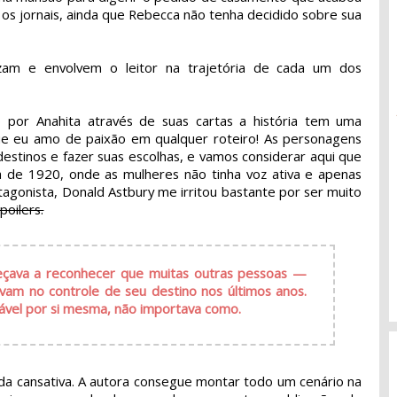
os jornais, ainda que Rebecca não tenha decidido sobre sua
uzam e envolvem o leitor na trajetória de cada um dos
 por Anahita através de suas cartas a história tem uma
que eu amo de paixão em qualquer roteiro! As personagens
destinos e fazer suas escolhas, e vamos considerar aqui que
ta de 1920, onde as mulheres não tinha voz ativa e apenas
tagonista, Donald Astbury me irritou bastante por ser muito
poilers.
eçava a reconhecer que muitas outras pessoas —
am no controle de seu destino nos últimos anos.
nsável por si mesma, não importava como.
ada cansativa. A autora consegue montar todo um cenário na