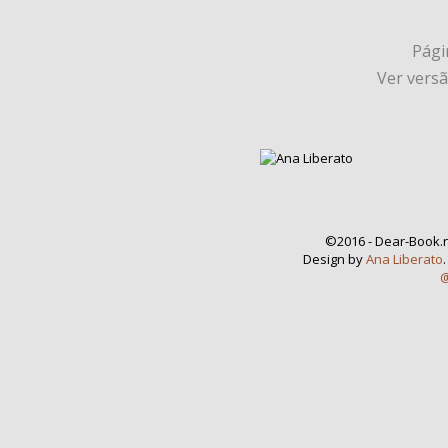
Págin
Ver vers
©2016 - Dear-Book.n
Design by
Ana Liberato
@