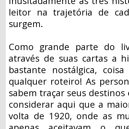
Inusitadamente as três his
leitor na trajetória de 
surgem.
Como grande parte do liv
através de suas cartas a 
bastante nostálgica, coi
qualquer roteiro! As perso
sabem traçar seus destinos 
considerar aqui que a maior
volta de 1920, onde as mu
apenas aceitavam o qu