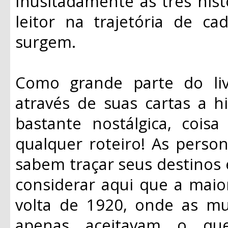
Inusitadamente as três his
leitor na trajetória de 
surgem.
Como grande parte do liv
através de suas cartas a 
bastante nostálgica, coi
qualquer roteiro! As perso
sabem traçar seus destinos 
considerar aqui que a maior
volta de 1920, onde as mu
apenas aceitavam o qu