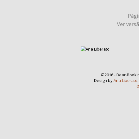
Págin
Ver vers
©2016 - Dear-Book.n
Design by
Ana Liberato
@