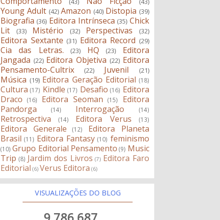
Comportamento
Não Ficção
(43)
(43)
Young Adult
Amazon
Distopia
(42)
(40)
(39)
Biografia
Editora Intrínseca
Chick
(36)
(35)
Lit
Mistério
Perspectivas
(33)
(32)
(32)
Editora Sextante
Editora Record
(31)
(29)
Cia das Letras.
HQ
Editora
(23)
(23)
Jangada
Editora Objetiva
Editora
(22)
(22)
Pensamento-Cultrix
Juvenil
(22)
(21)
Música
Editora Geração Editorial
(19)
(18)
Cultura
Kindle
Desafio
Editora
(17)
(17)
(16)
Draco
Editora Seoman
Editora
(16)
(15)
Pandorga
Interrogação
(14)
(14)
Retrospectiva
Editora Verus
(14)
(13)
Editora Generale
Editora Planeta
(12)
Brasil
Editora Fantasy
feminismo
(11)
(10)
Grupo Editorial Pensamento
Music
(10)
(9)
Trip
Jardim dos Livros
Editora Faro
(8)
(7)
Editorial
Verus Editora
(6)
(6)
VISUALIZAÇÕES DO BLOG
9,786,687