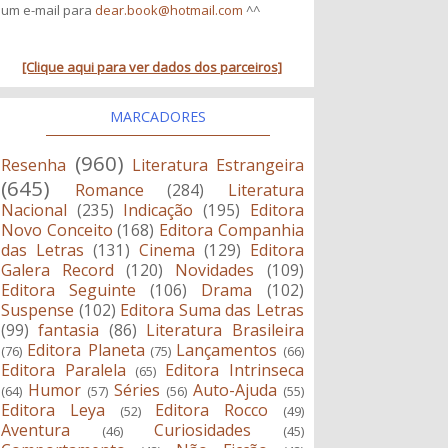
um e-mail para
dear.book@hotmail.com
^^
[Clique aqui para ver dados dos parceiros]
MARCADORES
(960)
Resenha
Literatura Estrangeira
(645)
Romance
(284)
Literatura
Nacional
(235)
Indicação
(195)
Editora
Novo Conceito
(168)
Editora Companhia
das Letras
(131)
Cinema
(129)
Editora
Galera Record
(120)
Novidades
(109)
Editora Seguinte
(106)
Drama
(102)
Suspense
(102)
Editora Suma das Letras
(99)
fantasia
(86)
Literatura Brasileira
Editora Planeta
Lançamentos
(76)
(75)
(66)
Editora Paralela
Editora Intrinseca
(65)
Humor
Séries
Auto-Ajuda
(64)
(57)
(56)
(55)
Editora Leya
Editora Rocco
(52)
(49)
Aventura
Curiosidades
(46)
(45)