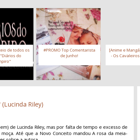
eio de todos os
#PROMO Top Comentarista
[Anime e Mangá]
 "Diários do
de Junho!
- Os Cavaleiro
piro"
 (Lucinda Riley)
 bem) de Lucinda Riley, mas por falta de tempo e excesso de
pra moça. Até que a Novo Conceito mandou A rosa da meia-
ões sobre a autora.