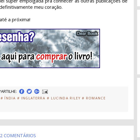
quei super empolgada pra conhecer as outras publicações de
 definitivamente meu coração.
até a próxima!
ARTILHE:
# ÍNDIA
# INGLATERRA
# LUCINDA RILEY
# ROMANCE
2 COMENTÁRIOS