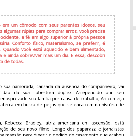
ndo em um cômodo com seus parentes idosos, seu
s algumas rúpias para comprar arroz, você precisa
 ocidente, a fé em algo superior à própria pessoa
ária. Conforto físico, materialismo, se preferir, é
eio. Quando você está aquecido e bem alimentado,
 e ainda sobreviver mais um dia. E essa, descobri
a de todas.
do sua namorada, cansada da ausência do companheiro, vai
idão da sua cobertura duplex. Arrependido por seu
osprezado sua família por causa de trabalho, Ari começa
nglaterra em busca de peças que se encaixem na história de
ra, Rebecca Bradley, atriz americana em ascensão, está
ão de seu novo filme. Longe dos paparazzi e jornalistas
 na mansão para digerir o pedido de casamento que acabou