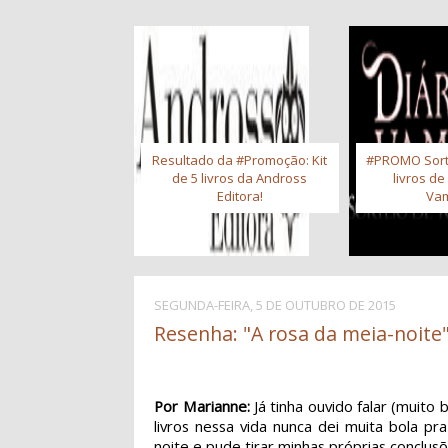
Resultado da #Promoção: Kit
#PROMO Sort
de 5 livros da Andross
livros de
Editora!
Vam
SEGUNDA-FEIRA, 5 DE OUTUBRO DE 2015
Resenha: "A rosa da meia-noite"
Por Marianne:
Já tinha ouvido falar (muito
livros nessa vida nunca dei muita bola 
noite e pude tirar minhas próprias conclus