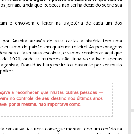
os jornais, ainda que Rebecca não tenha decidido sobre sua
uzam e envolvem o leitor na trajetória de cada um dos
 por Anahita através de suas cartas a história tem uma
que eu amo de paixão em qualquer roteiro! As personagens
destinos e fazer suas escolhas, e vamos considerar aqui que
ta de 1920, onde as mulheres não tinha voz ativa e apenas
tagonista, Donald Astbury me irritou bastante por ser muito
poilers.
eçava a reconhecer que muitas outras pessoas —
am no controle de seu destino nos últimos anos.
nsável por si mesma, não importava como.
ada cansativa. A autora consegue montar todo um cenário na