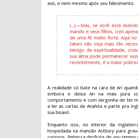
avó, e nem mesmo após seu falecimento.
(...)—Mas, se você está vive
marido e seus filhos, com apena
de uma fé muito forte. Aqui no
talvez não seja mais tão necess
inimigo da espiritualidade, cr
sua alma pode permanecer vazia
recentemente, é a maior pobrez
A realidade só bate na cara de Ari quan
embora e deixa Ari na mais pura sol
comportamento e com vergonha de ter men
a ler as cartas de Anahita e parte pra I
sua bisavó.
Enquanto isso, no interior da Inglater
hospedada na mansão Astbury para gravaç
curiosos, Rebecca desfruta de seu tempo