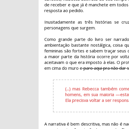
de receber e que já é manchete em todos 
resposta ao pedido.
Inusitadamente as três histórias se cr
personagens que surgem.
Como grande parte do livro ser narrado
ambientação bastante nostálgica, coisa 
femininas são fortes e sabem traçar seus 
a maior parte da história ocorre por vol
aceitavam o que era imposto à elas. O pro
em cima do muro
e paro aqui pra não dar s
(...) mas Rebecca também com
homens, em sua maioria —estav
Ela precisva voltar a ser respo
A narrativa é bem descritiva, mas não é n