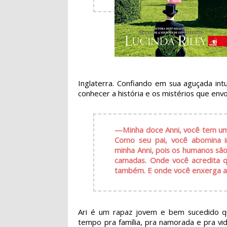
Inglaterra. Confiando em sua aguçada intu
conhecer a história e os mistérios que env
—
Minha doce Anni, você tem u
Como seu pai, você abomina in
minha Anni, pois os humanos sã
camadas. Onde você acredita q
também. E onde você enxerga ap
Ari é um rapaz jovem e bem sucedido qu
tempo pra família, pra namorada e pra vi