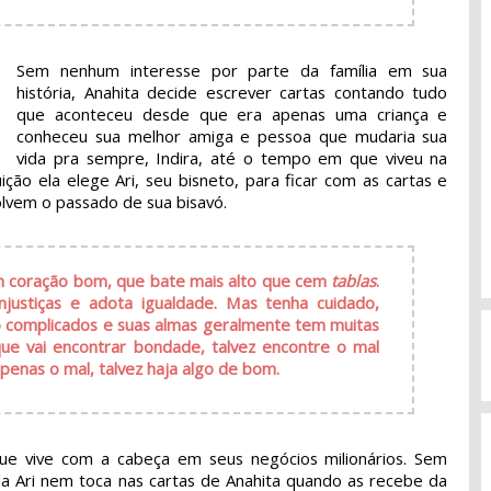
Sem nenhum interesse por parte da família em sua
história, Anahita decide escrever cartas contando tudo
que aconteceu desde que era apenas uma criança e
conheceu sua melhor amiga e pessoa que mudaria sua
vida pra sempre, Indira, até o tempo em que viveu na
ição ela elege Ari, seu bisneto, para ficar com as cartas e
olvem o passado de sua bisavó.
m coração bom, que bate mais alto que cem
tablas
.
justiças e adota igualdade. Mas tenha cuidado,
o complicados e suas almas geralmente tem muitas
ue vai encontrar bondade, talvez encontre o mal
enas o mal, talvez haja algo de bom.
e vive com a cabeça em seus negócios milionários. Sem
da Ari nem toca nas cartas de Anahita quando as recebe da